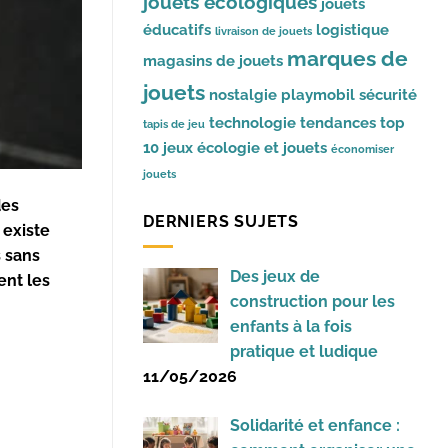
jouets écologiques
jouets
éducatifs
logistique
livraison de jouets
marques de
magasins de jouets
jouets
nostalgie
playmobil
sécurité
technologie
tendances
top
tapis de jeu
10 jeux
écologie et jouets
économiser
jouets
des
DERNIERS SUJETS
l existe
 sans
Des jeux de
ent les
construction pour les
enfants à la fois
pratique et ludique
11/05/2026
Solidarité et enfance :