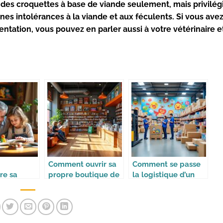
r des croquettes
à base de
viande
seulement, mais privilégi
aines
intolérances
à la
viande
et aux
féculents
. Si vous ave
entation
, vous pouvez en parler aussi à votre
vétérinaire
et
Comment ouvrir sa
Comment se passe
re sa
propre boutique de
la logistique d’un
 à ses
jeux
site e-commerce de
jouets