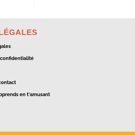
 LÉGALES
gales
 confidentialité
contact
Apprends en t'amusant