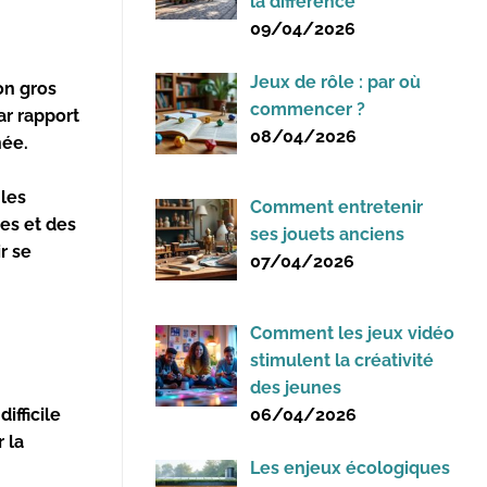
la différence
09/04/2026
Jeux de rôle : par où
on gros
commencer ?
r rapport
08/04/2026
née.
 les
Comment entretenir
nes
et des
ses jouets anciens
r se
07/04/2026
Comment les jeux vidéo
stimulent la créativité
des jeunes
difficile
06/04/2026
 la
Les enjeux écologiques