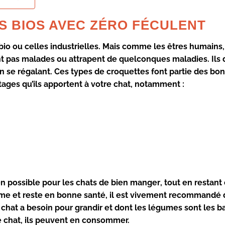
S BIOS AVEC ZÉRO FÉCULENT
bio
ou celles industrielles. Mais comme les êtres
humains
nt pas
malades
ou attrapent de quelconques
maladies
. Ils
en se régalant. Ces
types de croquettes
font partie des
bon
tages
qu’ils apportent à votre
chat
, notamment :
en possible pour les
chats
de
bien manger
, tout en restant
rme
et
reste
en bonne
santé
, il est vivement
recommandé
d
 chat a besoin pour
grandir
et dont les légumes sont les b
e
chat
, ils peuvent en consommer.