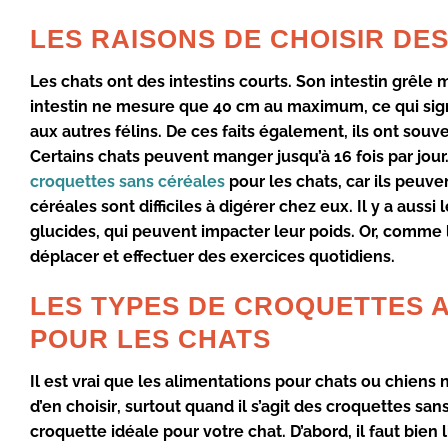
LES RAISONS DE CHOISIR DE
Les
chats
ont des
intestins
courts. Son intestin grêle
intestin ne mesure que 40 cm au maximum, ce qui signi
aux autres félins. De ces faits également, ils ont
souve
Certains chats peuvent
manger
jusqu’à 16 fois par jour
croquettes sans céréales
pour les
chats
, car ils peuve
céréales
sont difficiles à
digérer
chez eux. Il y a aussi 
glucides
, qui peuvent impacter leur
poids
. Or, comme l
déplacer et effectuer des
exercices
quotidiens.
LES TYPES DE CROQUETTES 
POUR LES CHATS
Il est vrai que les
alimentations
pour
chats
ou
chiens
n
d’en
choisir
, surtout quand il s’agit des
croquettes sans
croquette idéale
pour votre
chat
. D’abord, il faut bien