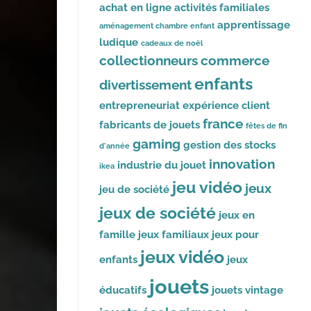
achat en ligne
activités familiales
apprentissage
aménagement chambre enfant
ludique
cadeaux de noël
collectionneurs
commerce
enfants
divertissement
entrepreneuriat
expérience client
france
fabricants de jouets
fêtes de fin
gaming
gestion des stocks
d'année
innovation
industrie du jouet
ikea
jeu vidéo
jeux
jeu de société
jeux de société
jeux en
famille
jeux familiaux
jeux pour
jeux vidéo
enfants
jeux
jouets
éducatifs
jouets vintage