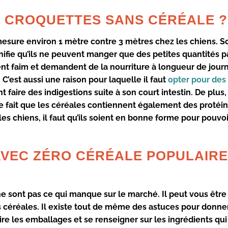
S CROQUETTES SANS CÉRÉALE ?
 mesure environ 1 mètre contre 3 mètres chez les
chiens
. S
fie qu’ils ne
peuvent
manger
que des
petites quantités
pa
nt faim
et demandent de la
nourriture
à longueur de jour
. C’est aussi une raison pour laquelle il faut
opter pour des
nt faire des
indigestions
suite à son court intestin. De plus,
le fait que les
céréales
contiennent également des
protéi
es chiens, il faut qu’ils soient en
bonne forme
pour pouvoi
AVEC ZÉRO CÉRÉALE POPULAIRE
e sont pas ce qui manque sur le
marché
. Il peut vous être 
 céréales
. Il existe tout de même des
astuces
pour donner
lire
les
emballages
et se
renseigner
sur les
ingrédients
qui