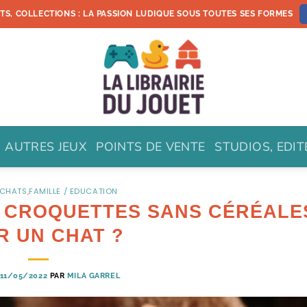
ETS, COLLECTIONS : LA PASSION LUDIQUE SOUS TOUTES SES FORMES
AUTRES JEUX
POINTS DE VENTE
STUDIOS, EDI
CHATS
,
FAMILLE / EDUCATION
S CROQUETTES SANS CÉRÉALE
R UN CHAT ?
11/05/2022
PAR
MILA GARREL