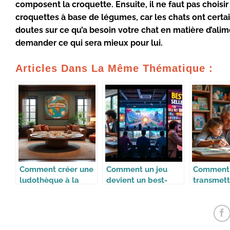
composent
la
croquette
. Ensuite, il ne faut pas
choisi
croquettes
à base de
légumes
, car les chats ont cert
doutes sur ce qu’a besoin votre chat en
matière d’alim
demander ce qui sera mieux pour lui.
Articles Dans La Même Thématique :
Comment créer une
Comment un jeu
Comment
ludothèque à la
devient un best-
transmett
maison
seller
collection
enfants