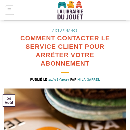
Passer
au
contenu
ACTU
,
FINANCE
COMMENT CONTACTER LE
SERVICE CLIENT POUR
ARRÊTER VOTRE
ABONNEMENT
PUBLIÉ LE
21/08/2023
PAR
MILA GARREL
21
Août