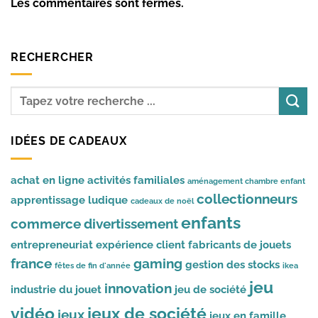
Les commentaires sont fermés.
RECHERCHER
IDÉES DE CADEAUX
achat en ligne
activités familiales
aménagement chambre enfant
collectionneurs
apprentissage ludique
cadeaux de noël
enfants
commerce
divertissement
entrepreneuriat
expérience client
fabricants de jouets
france
gaming
gestion des stocks
fêtes de fin d'année
ikea
jeu
innovation
industrie du jouet
jeu de société
vidéo
jeux de société
jeux
jeux en famille