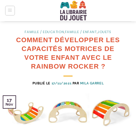
Passer
au
contenu
FAMILLE / EDUCATION
,
FAMILLE / ENFANT
,
JOUETS
COMMENT DÉVELOPPER LES
CAPACITÉS MOTRICES DE
VOTRE ENFANT AVEC LE
RAINBOW ROCKER ?
PUBLIÉ LE
17/11/2021
PAR
MILA GARREL
17
Nov