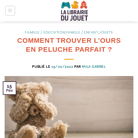
Passer
au
contenu
FAMILLE / EDUCATION
,
FAMILLE / ENFANT
,
JOUETS
COMMENT TROUVER L’OURS
EN PELUCHE PARFAIT ?
PUBLIÉ LE
15/02/2022
PAR
MILA GARREL
15
Fév