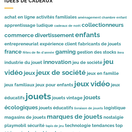
IDÉES DE CADEAUX
achat en ligne
activités familiales
aménagement chambre enfant
collectionneurs
apprentissage ludique
cadeaux de noël
enfants
commerce
divertissement
entrepreneuriat
expérience client
fabricants de jouets
france
gaming
gestion des stocks
fêtes de fin d'année
ikea
jeu
innovation
industrie du jouet
jeu de société
vidéo
jeux de société
jeux
jeux en famille
jeux vidéo
jeux familiaux
jeux pour enfants
jeux
jouets
jouets
éducatifs
jouets vintage
écologiques
jouets éducatifs
logistique
livraison de jouets
marques de jouets
magasins de jouets
nostalgie
playmobil
sécurité
technologie
tendances
top
tapis de jeu