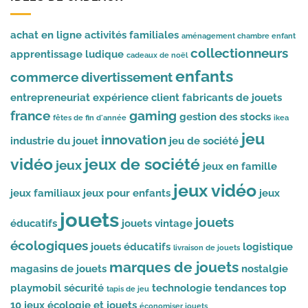
achat en ligne
activités familiales
aménagement chambre enfant
collectionneurs
apprentissage ludique
cadeaux de noël
enfants
commerce
divertissement
entrepreneuriat
expérience client
fabricants de jouets
france
gaming
gestion des stocks
fêtes de fin d'année
ikea
jeu
innovation
industrie du jouet
jeu de société
vidéo
jeux de société
jeux
jeux en famille
jeux vidéo
jeux familiaux
jeux pour enfants
jeux
jouets
jouets
éducatifs
jouets vintage
écologiques
jouets éducatifs
logistique
livraison de jouets
marques de jouets
magasins de jouets
nostalgie
playmobil
sécurité
technologie
tendances
top
tapis de jeu
10 jeux
écologie et jouets
économiser jouets