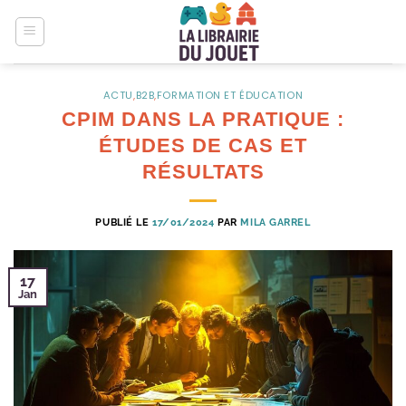
Passer
au
contenu
ACTU
,
B2B
,
FORMATION ET ÉDUCATION
CPIM DANS LA PRATIQUE :
ÉTUDES DE CAS ET
RÉSULTATS
PUBLIÉ LE
17/01/2024
PAR
MILA GARREL
17
Jan