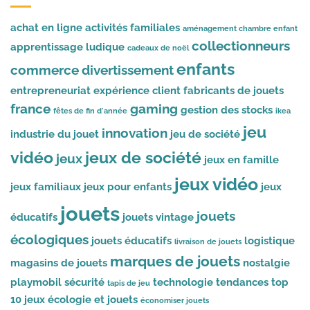
achat en ligne
activités familiales
aménagement chambre enfant
collectionneurs
apprentissage ludique
cadeaux de noël
enfants
commerce
divertissement
entrepreneuriat
expérience client
fabricants de jouets
france
gaming
gestion des stocks
fêtes de fin d'année
ikea
jeu
innovation
industrie du jouet
jeu de société
vidéo
jeux de société
jeux
jeux en famille
jeux vidéo
jeux familiaux
jeux pour enfants
jeux
jouets
jouets
éducatifs
jouets vintage
écologiques
jouets éducatifs
logistique
livraison de jouets
marques de jouets
magasins de jouets
nostalgie
playmobil
sécurité
technologie
tendances
top
tapis de jeu
10 jeux
écologie et jouets
économiser jouets