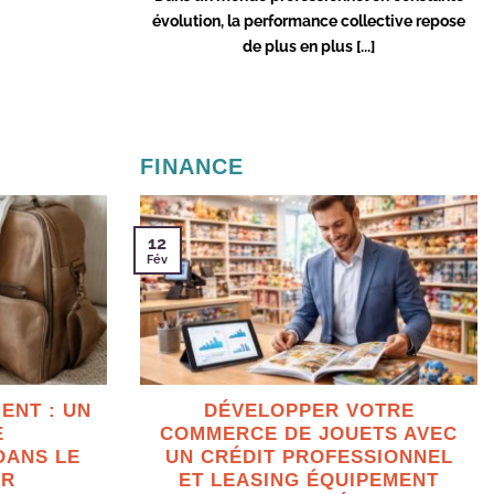
évolution, la performance collective repose
tante [...]
de plus en plus [...]
FINANCE
12
Fév
ENT : UN
TER LE
DÉVELOPPER VOTRE
 POUR
E
COMMERCE DE JOUETS AVEC
DANS LE
RE
UN CRÉDIT PROFESSIONNEL
ER
T
ET LEASING ÉQUIPEMENT