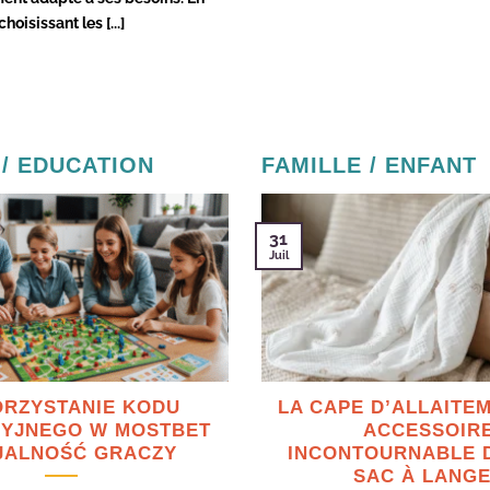
choisissant les [...]
métiers du web sont en cons
[...]
 / EDUCATION
FAMILLE / ENFANT
31
21
Août
Juil
SSENTIELS POUR LE
RZYSTANIE KODU
VANTAGES ET
LA CAPE D’ALLAITEM
COMMENT CONTAC
E DE BÉBÉ : TAPIS À
YJNEGO W MOSTBET
ÉNIENTS DE LANCER
SERVICE CLIENT
ACCESSOIR
TREPRISE ANGLAISE
JALNOŚĆ GRACZY
NGER NOMADE
INCONTOURNABLE 
ARRÊTER VOT
SAC À LANG
ABONNEMEN