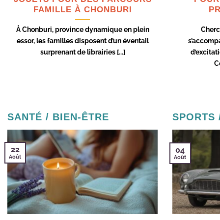
NIQUE CHIC ET CONFORTABLE
ULTIME AVEC DOCTOR LIKE
FAMILLE À CHONBURI
POUR 
CHA
PR
À Chonburi, province dynamique en plein
Organiser un pique-nique chic, ce n’est
Aujourd’hui, les réseaux sociaux sont
Créer une c
Cherc
Faire du mo
devenus un incontournable pour garantir la
essor, les familles disposent d’un éventail
plus simplement étaler une nappe sur
marin, c’est 
s’accomp
du bain un i
surprenant de librairies [...]
visibilité et atteindre le [...]
l’herbe et sortir [...]
d’excitat
Co
SANTÉ / BIEN-ÊTRE
SPORTS 
29
22
16
04
29
Août
Août
Fév
Août
Juil