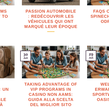
AMS
PASSION AUTOMOBILE
FAQS 
 TO
: REDÉCOUVRIR LES
SPINEC
VÉHICULES QUI ONT
OD
MARQUÉ LEUR ÉPOQUE
29
30
Juil
Juil
TAKING ADVANTAGE OF
WE
: UN
VIP PROGRAMS IN
ERWAR
E
CASINO NON AAMS:
SPORT
BLE
GUIDA ALLA SCELTA
OASI
 À
DEL MIGLIOR SITO