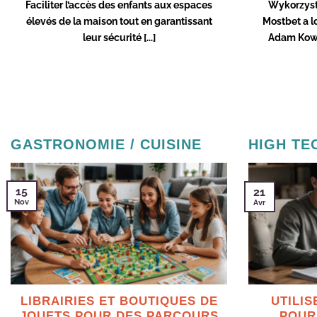
Faciliter l’accès des enfants aux espaces
Lancer une e
Les premie
Wykorzyst
Odpovězeno Pokud přemýšlíte o hraní na
Une bonne nuit de sommeil pour un bébé
élevés de la maison tout en garantissant
Mostbet a l
rêve pour 
transforme
Mostbet a [...]
comme pour ses parents, cela peut
leur sécurité [...]
Adam Kowal
chaque s
fiscal
sembler [...]
GASTRONOMIE / CUISINE
HIGH TE
28
07
15
24
30
21
Nov
Juil
Avr
Sep
Mar
Avr
LIBRAIRIES ET BOUTIQUES DE
COUSSINS RONDS : L’ASTUCE
MAXIMISEZ VOS LIKES ET
SAVONS 
COMMENT
UTILI
JOUETS POUR DES PARCOURS
PARFAITE POUR UN PIQUE-
INTERACTIONS : LE GUIDE
ENFANTS
POUR
BORD