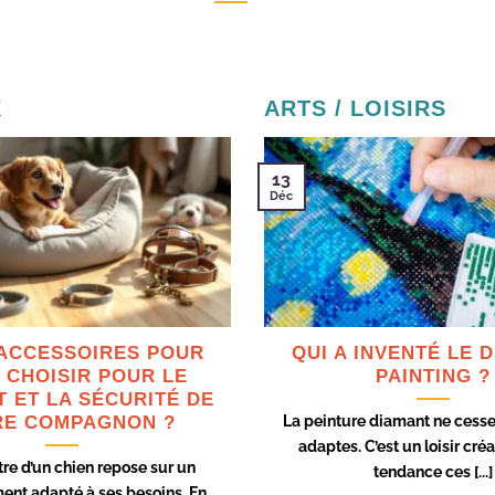
X
ARTS / LOISIRS
13
04
Déc
Juil
ACCESSOIRES POUR
ANS LA PRATIQUE :
QUI A INVENTÉ LE 
FORMATION W
 CHOISIR POUR LE
UDES DE CAS ET
MONTPELLIER : DÉ
PAINTING ?
 ET LA SÉCURITÉ DE
RÉSULTATS
VOTRE CERTIFIC
La peinture diamant ne cesse 
RE COMPAGNON ?
PROFESSIONNE
ode CPIM (Comprehensive
adaptes. C’est un loisir cré
tre d’un chien repose sur un
Formation web Montpellier 
logical Item Method) est une
tendance ces [...]
ent adapté à ses besoins. En
votre certification professi
vante utilisée pour évaluer et