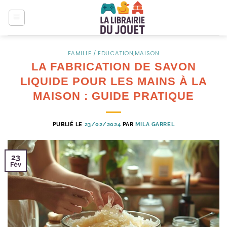
Passer
au
contenu
FAMILLE / EDUCATION
,
MAISON
LA FABRICATION DE SAVON
LIQUIDE POUR LES MAINS À LA
MAISON : GUIDE PRATIQUE
PUBLIÉ LE
23/02/2024
PAR
MILA GARREL
23
Fév