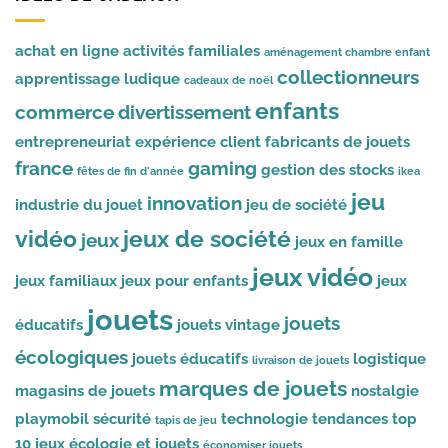
achat en ligne
activités familiales
aménagement chambre enfant
collectionneurs
apprentissage ludique
cadeaux de noël
enfants
commerce
divertissement
entrepreneuriat
expérience client
fabricants de jouets
france
gaming
gestion des stocks
fêtes de fin d'année
ikea
jeu
innovation
industrie du jouet
jeu de société
vidéo
jeux de société
jeux
jeux en famille
jeux vidéo
jeux familiaux
jeux pour enfants
jeux
jouets
jouets
éducatifs
jouets vintage
écologiques
jouets éducatifs
logistique
livraison de jouets
marques de jouets
magasins de jouets
nostalgie
playmobil
sécurité
technologie
tendances
top
tapis de jeu
10 jeux
écologie et jouets
économiser jouets