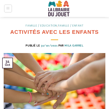
Passer
au
contenu
FAMILLE / EDUCATION
,
FAMILLE / ENFANT
ACTIVITÉS AVEC LES ENFANTS
PUBLIÉ LE
31/10/2021
PAR
MILA GARREL
31
Oct