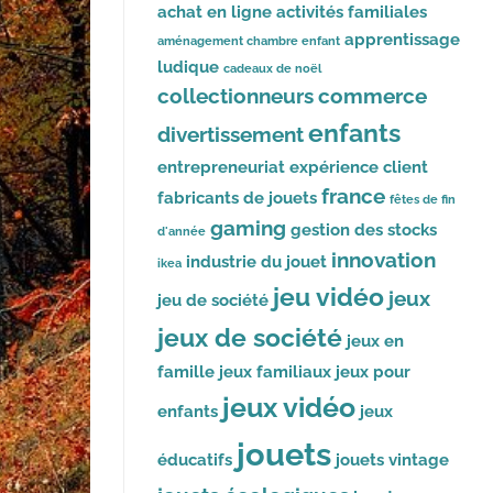
achat en ligne
activités familiales
apprentissage
aménagement chambre enfant
ludique
cadeaux de noël
collectionneurs
commerce
enfants
divertissement
entrepreneuriat
expérience client
france
fabricants de jouets
fêtes de fin
gaming
gestion des stocks
d'année
innovation
industrie du jouet
ikea
jeu vidéo
jeux
jeu de société
jeux de société
jeux en
famille
jeux familiaux
jeux pour
jeux vidéo
enfants
jeux
jouets
éducatifs
jouets vintage