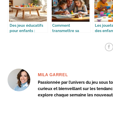
Des jeux éducatifs
Comment
Les jouet
pour enfants :
transmettre sa
des enfan
apprendre en
collection à ses
génératio
s’amusant
enfants
MILA GARREL
Passionnée par l’univers du jeu sous to
curieux et bienveillant sur les tendanc
explore chaque semaine les nouveautés