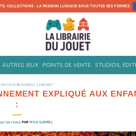
ETS, COLLECTIONS : LA PASSION LUDIQUE SOUS TOUTES SES FORMES
AUTRES JEUX
POINTS DE VENTE
STUDIOS, EDI
 EDUCATION
,
FAMILLE / ENFANT
ONNEMENT EXPLIQUÉ AUX ENFA
:
31/10/2021
PAR
MILA GARREL