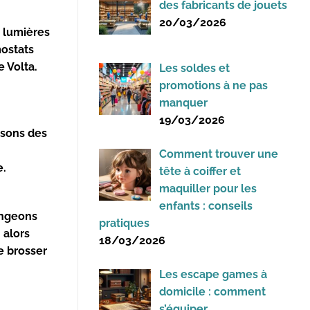
des fabricants de jouets
20/03/2026
 lumières
mostats
e Volta.
Les soldes et
promotions à ne pas
manquer
19/03/2026
isons des
Comment trouver une
e.
tête à coiffer et
maquiller pour les
enfants : conseils
angeons
pratiques
 alors
18/03/2026
 brosser
Les escape games à
domicile : comment
s’équiper