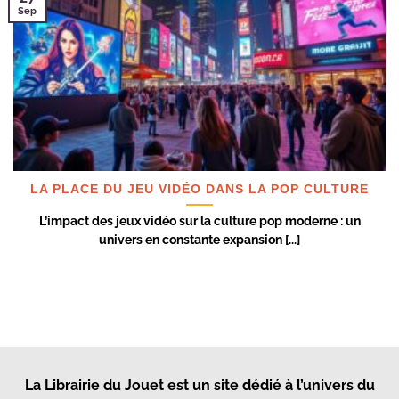
Sep
LA PLACE DU JEU VIDÉO DANS LA POP CULTURE
L’impact des jeux vidéo sur la culture pop moderne : un
univers en constante expansion [...]
La Librairie du Jouet
est un site dédié à l’univers du