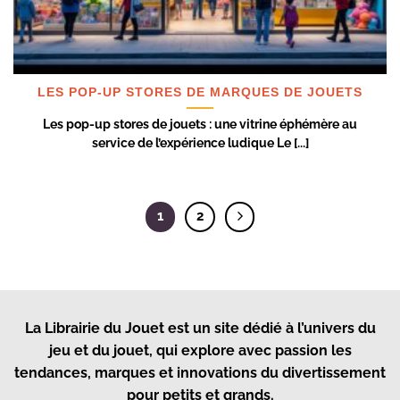
LES POP-UP STORES DE MARQUES DE JOUETS
Les pop-up stores de jouets : une vitrine éphémère au
service de l’expérience ludique Le [...]
1
2
La Librairie du Jouet
est un site dédié à l’univers du
jeu et du jouet, qui explore avec passion les
tendances, marques et innovations du divertissement
pour petits et grands.