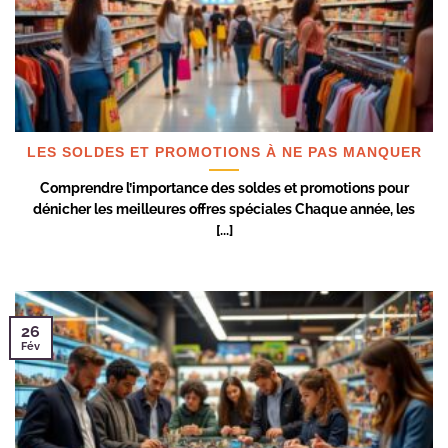
LES SOLDES ET PROMOTIONS À NE PAS MANQUER
Comprendre l’importance des soldes et promotions pour
dénicher les meilleures offres spéciales Chaque année, les
[...]
26
Fév