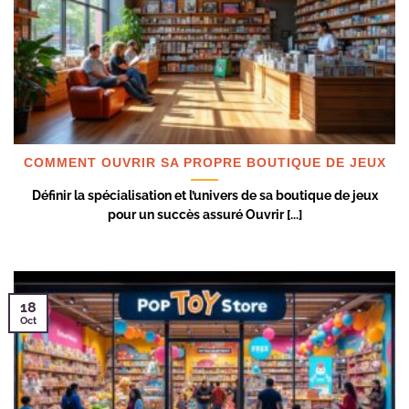
COMMENT OUVRIR SA PROPRE BOUTIQUE DE JEUX
Définir la spécialisation et l’univers de sa boutique de jeux
pour un succès assuré Ouvrir [...]
18
Oct