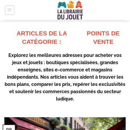
Passer
au
contenu
POINTS DE
VENTE
Explorez les meilleures adresses pour acheter vos
jeux et jouets : boutiques spécialisées, grandes
enseignes, sites e-commerce et magasins
indépendants. Nos articles vous aident à trouver les
bons plans, comparer les prix, repérer les exclusivités
et soutenir les commerces passionnés du secteur
ludique.
09