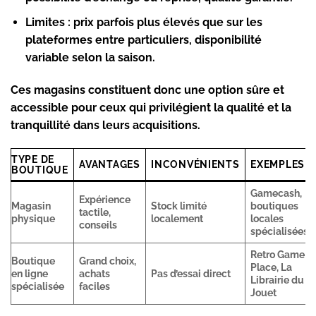
Limites :
prix parfois plus élevés que sur les
plateformes entre particuliers, disponibilité
variable selon la saison.
Ces magasins constituent donc une option sûre et
accessible pour ceux qui privilégient la qualité et la
tranquillité dans leurs acquisitions.
TYPE DE
AVANTAGES
INCONVÉNIENTS
EXEMPLES
BOUTIQUE
Gamecash,
Expérience
Magasin
Stock limité
boutiques
tactile,
physique
localement
locales
conseils
spécialisées
Retro Game
Boutique
Grand choix,
Place, La
en ligne
achats
Pas d’essai direct
Librairie du
spécialisée
faciles
Jouet