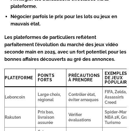
plateforme.
Négocier parfois le prix pour les lots ou jeux en
mauvais état.
Les plateformes de particuliers reflètent
parfaitement l’évolution du marché des
jeux vidéo
seconde main
en 2025, avec un fort potentiel pour les
bonnes affaires découverts au gré des annonces.
EXEMPLES
POINTS
PRÉCAUTIONS
PLATEFORME
DE JEUX
FORTS
À PRENDRE
POPULAIRE
FIFA, Zelda,
Large choix,
Contrôler état,
Leboncoin
Assassin’s
régional
éviter arnaques
Creed
Prix bas,
Spider-Man,
Vérifier
Rakuten
livraison
NBA 2K, Gran
évaluations
assurée
Turismo