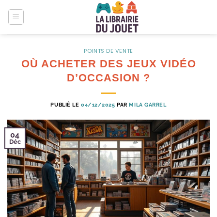
Passer
au
contenu
POINTS DE VENTE
OÙ ACHETER DES JEUX VIDÉO
D’OCCASION ?
PUBLIÉ LE
04/12/2025
PAR
MILA GARREL
04
Déc