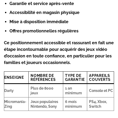
Garantie et service après-vente
Accessibilité en magasin physique
Mise à disposition immédiate
Offres promotionnelles régulières
Ce positionnement accessible et rassurant en fait une
étape incontournable pour acquérir des
jeux vidéo
d’occasion
en toute confiance, en particulier pour les
familles et joueurs occasionnels.
NOMBRE DE
TYPE DE
APPAREILS
ENSEIGNE
RÉFÉRENCES
GARANTIE
COUVERTS
Plus de 8000
1 an
Darty
Console et PC
jeux
minimum
Micromania-
Jeux populaires
6 mois
PS4, Xbox,
Zing
Nintendo, Sony
minimum
Switch