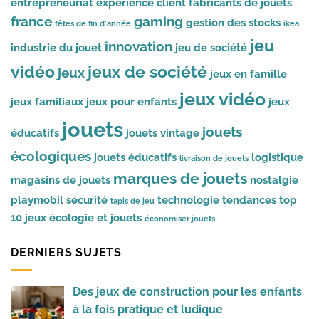
entrepreneuriat
expérience client
fabricants de jouets
france
gaming
gestion des stocks
fêtes de fin d'année
ikea
jeu
innovation
industrie du jouet
jeu de société
vidéo
jeux de société
jeux
jeux en famille
jeux vidéo
jeux familiaux
jeux pour enfants
jeux
jouets
jouets
éducatifs
jouets vintage
écologiques
jouets éducatifs
logistique
livraison de jouets
marques de jouets
magasins de jouets
nostalgie
playmobil
sécurité
technologie
tendances
top
tapis de jeu
10 jeux
écologie et jouets
économiser jouets
DERNIERS SUJETS
Des jeux de construction pour les enfants
à la fois pratique et ludique