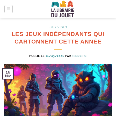
Passer
au
contenu
JEUX VIDÉO
LES JEUX INDÉPENDANTS QUI
CARTONNENT CETTE ANNÉE
PUBLIÉ LE
16/03/2026
PAR
FREDERIC
16
Mar