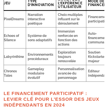
TYPE
MODE DE
JEU
L’EXPÉRIENCE
D’INNOVATION
FINANCEM
UTILISATEUR
Narration
Choix multiples
Financemen
PixelDreams
interactive
influant sur le
participatif
poétique
déroulement
Immersion
Auto-
Echoes of
Système de
renforcée en
financement
Silence
sons adaptatifs
fonction des
communaut
actions
Exploration
Soutien
Environnements
Labyrinthine
toujours
Kickstarter
procéduraux
renouvelée
majeur
Gameplay
Personnalisation
Chronos
Editeur
modulaire
avancée du
Tales
indépendan
évolutif
personnage
LE FINANCEMENT PARTICIPATIF :
LEVIER CLÉ POUR L’ESSOR DES JEUX
INDÉPENDANTS EN 2024