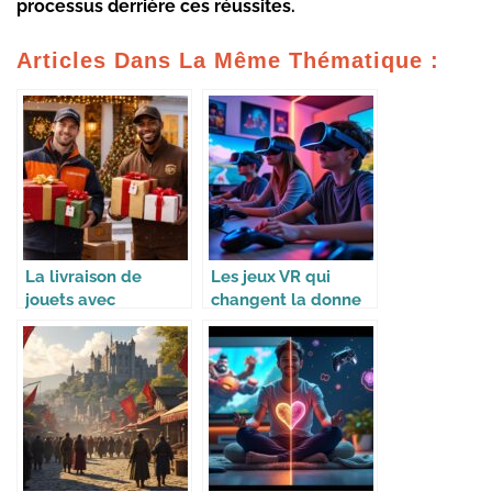
processus derrière ces réussites.
Articles Dans La Même Thématique :
La livraison de
Les jeux VR qui
jouets avec
changent la donne
Colissimo et UPS
pour les fêtes de fin
d’année