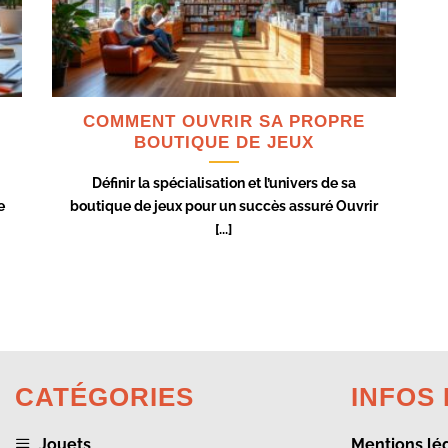
U
COMMENT OUVRIR SA PROPRE
BOUTIQUE DE JEUX
Définir la spécialisation et l’univers de sa
e
boutique de jeux pour un succès assuré Ouvrir
[...]
CATÉGORIES
INFOS
Jouets
Mentions lé