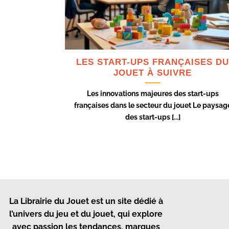
LES START-UPS FRANÇAISES D
JOUET À SUIVRE
Les innovations majeures des start-ups
françaises dans le secteur du jouet Le paysag
des start-ups [...]
La Librairie du Jouet
est un site dédié à
l’univers du jeu et du jouet, qui explore
avec passion les tendances, marques