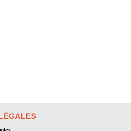
 LÉGALES
gales