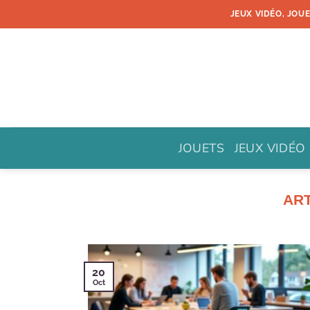
Passer
JEUX VIDÉO, JOU
au
contenu
JOUETS
JEUX VIDÉO
20
Oct