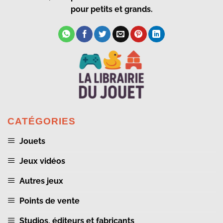
pour petits et grands.
CATÉGORIES
Jouets
Jeux vidéos
Autres jeux
Points de vente
Studios, éditeurs et fabricants