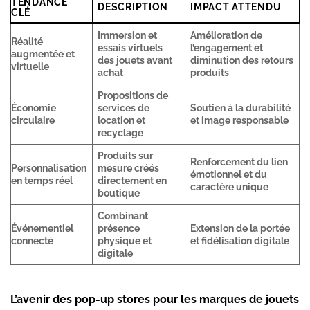
TENDANCE
DESCRIPTION
IMPACT ATTENDU
CLÉ
Immersion et
Amélioration de
Réalité
essais virtuels
l’engagement et
augmentée et
des jouets avant
diminution des retours
virtuelle
achat
produits
Propositions de
Économie
services de
Soutien à la durabilité
circulaire
location et
et image responsable
recyclage
Produits sur
Renforcement du lien
Personnalisation
mesure créés
émotionnel et du
en temps réel
directement en
caractère unique
boutique
Combinant
Événementiel
présence
Extension de la portée
connecté
physique et
et fidélisation digitale
digitale
L’avenir des pop-up stores pour les marques de jouets