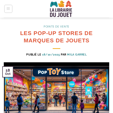
Passer
au
contenu
POINTS DE VENTE
LES POP-UP STORES DE
MARQUES DE JOUETS
PUBLIÉ LE
18/10/2025
PAR
MILA GARREL
18
Oct