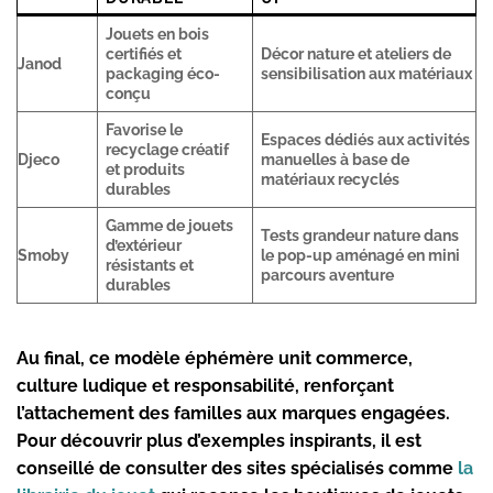
Jouets en bois
certifiés et
Décor nature et ateliers de
Janod
packaging éco-
sensibilisation aux matériaux
conçu
Favorise le
Espaces dédiés aux activités
recyclage créatif
Djeco
manuelles à base de
et produits
matériaux recyclés
durables
Gamme de jouets
Tests grandeur nature dans
d’extérieur
Smoby
le pop-up aménagé en mini
résistants et
parcours aventure
durables
Au final, ce modèle éphémère unit commerce,
culture ludique et responsabilité, renforçant
l’attachement des familles aux marques engagées.
Pour découvrir plus d’exemples inspirants, il est
conseillé de consulter des sites spécialisés comme
la