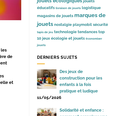
jouets écologiques
jouets
éducatifs
logistique
livraison de jouets
marques de
magasins de jouets
jouets
nostalgie
playmobil
sécurité
technologie
tendances
top
tapis de jeu
10 jeux
écologie et jouets
économiser
jouets
 les
ière de
DERNIERS SUJETS
ment
Des jeux de
ues
construction pour les
elle et
enfants à la fois
pratique et ludique
11/05/2026
Solidarité et enfance :