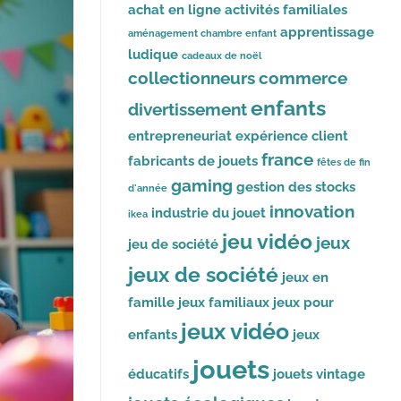
achat en ligne
activités familiales
apprentissage
aménagement chambre enfant
ludique
cadeaux de noël
collectionneurs
commerce
enfants
divertissement
entrepreneuriat
expérience client
france
fabricants de jouets
fêtes de fin
gaming
gestion des stocks
d'année
innovation
industrie du jouet
ikea
jeu vidéo
jeux
jeu de société
jeux de société
jeux en
famille
jeux familiaux
jeux pour
jeux vidéo
enfants
jeux
jouets
éducatifs
jouets vintage