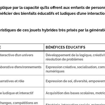
plique par la capacité qu’ils offrent aux enfants de person
néficier des bienfaits éducatifs et ludiques d’une interacti
istiques de ces jouets hybrides très prisés par la générat
E
BÉNÉFICES ÉDUCATIFS
nteractive d’un univers
Développement de la logique, créativi
résolution de problèmes
laborative d’environnements
Expression créative, socialisation, c
numériques
arratives et rôle
Expression de soi, diversité, empower
 ludique et interactif
Acquisition des bases scolaires, motric
changes, compétitions en
Stratégie, interaction sociale, mémoir