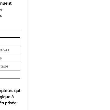
inuent
er
s
usives
es
itales
mplètes qui
égique à
ès prisée