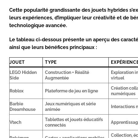
Cette popularité grandissante des jouets hybrides s’ex
leurs expériences, d’impliquer leur créativité et de bé
technologique avancée.
Le tableau ci-dessous présente un aperçu des caractér
ainsi que leurs bénéfices principaux :
JOUET
TYPE
EXPÉRIENC
LEGO Hidden
Construction + Réalité
Exploration i
Side
Augmentée
virtuel
Création col
Roblox
Plateforme de jeu en ligne
numériques
Barbie
Jeux numériques et série
Interactions n
Dreamhouse
animée
Tablettes et jouets éducatifs
Vtech
Apprentissage
connectés
Collection, é
Pokémon
Cartes + applications mobiles