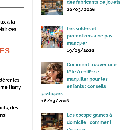
des fabricants de jouets
20/03/2026
ux à la
Les soldes et
isir ces
promotions à ne pas
manquer
DES
19/03/2026
Comment trouver une
tête à coiffer et
r
maquiller pour les
dérer les
enfants : conseils
omme
Harry
pratiques
18/03/2026
its, des
nsi
Les escape games à
domicile : comment
s’équiper