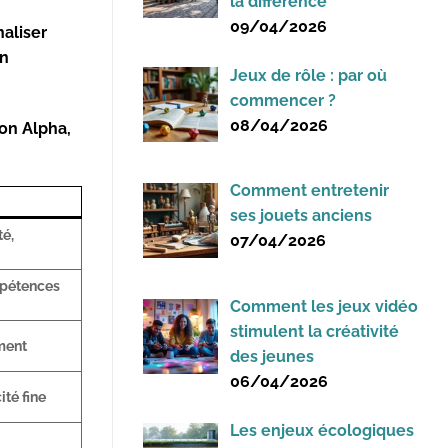
la différence
09/04/2026
naliser
on
Jeux de rôle : par où
commencer ?
08/04/2026
ion Alpha,
Comment entretenir
ses jouets anciens
té,
07/04/2026
ompétences
Comment les jeux vidéo
stimulent la créativité
ment
des jeunes
06/04/2026
ité fine
Les enjeux écologiques
e