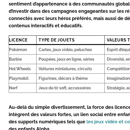
sentiment d’appartenance à des communautés globales
d’investir dans des campagnes engageantes sur les ré
connectés avec leurs héros préférés, mais aussi de dé
contenus interactifs et éducatifs.
LICENCE
TYPE DE JOUETS
VALEURS 
Pokémon
Cartes, jeux vidéo, peluches
Esprit d’équ
Barbie
Poupées, jeux en ligne, séries
Diversité, 
Hot Wheels
Voitures miniatures, circuits
Compétition,
Playmobil
Figurines, décors à thème
Imagination
Nerf
Jeux de tir soft, accessoires
Stratégie, a
Au-delà du simple divertissement, la force des licence
intègrent des valeurs fortes, un lien social entre enf
des supports numériques tels que
les jeux vidéo et c
des enfants Alpha.