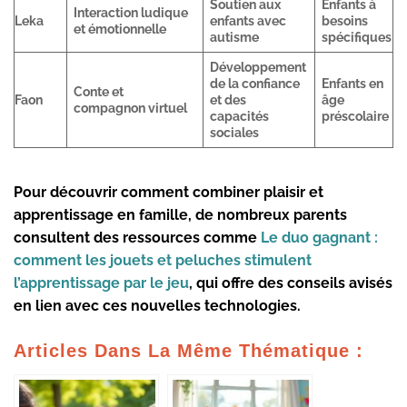
Soutien aux
Enfants à
Interaction ludique
Leka
enfants avec
besoins
et émotionnelle
autisme
spécifiques
Développement
de la confiance
Enfants en
Conte et
Faon
et des
âge
compagnon virtuel
capacités
préscolaire
sociales
Pour découvrir comment combiner plaisir et
apprentissage en famille, de nombreux parents
consultent des ressources comme
Le duo gagnant :
comment les jouets et peluches stimulent
l’apprentissage par le jeu
, qui offre des conseils avisés
en lien avec ces nouvelles technologies.
Articles Dans La Même Thématique :