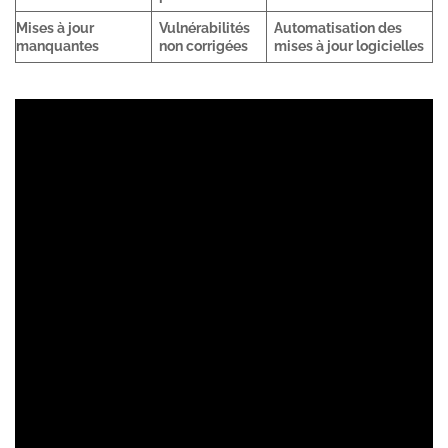
Mises à jour
Vulnérabilités
Automatisation des
manquantes
non corrigées
mises à jour logicielles