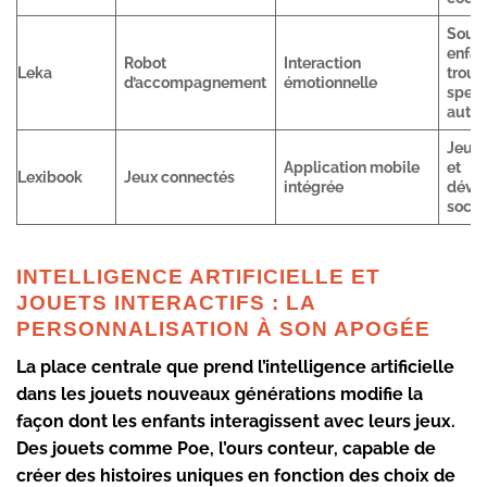
Souti
enfan
Robot
Interaction
Leka
troub
d’accompagnement
émotionnelle
spect
autis
Jeu c
Application mobile
et
Lexibook
Jeux connectés
intégrée
déve
socia
INTELLIGENCE ARTIFICIELLE ET
JOUETS INTERACTIFS : LA
PERSONNALISATION À SON APOGÉE
La place centrale que prend l’intelligence artificielle
dans les jouets nouveaux générations modifie la
façon dont les enfants interagissent avec leurs jeux.
Des jouets comme
Poe, l’ours conteur
, capable de
créer des histoires uniques en fonction des choix de