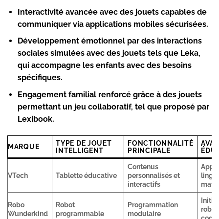
Interactivité avancée
avec des jouets capables de
communiquer via applications mobiles sécurisées.
Développement émotionnel
par des interactions
sociales simulées avec des jouets tels que
Leka
,
qui accompagne les enfants avec des besoins
spécifiques.
Engagement familial
renforcé grâce à des jouets
permettant un jeu collaboratif, tel que proposé par
Lexibook
.
TYPE DE JOUET
FONCTIONNALITÉ
AVA
MARQUE
INTELLIGENT
PRINCIPALE
ÉDU
Contenus
Appr
VTech
Tablette éducative
personnalisés et
lingu
interactifs
math
Initia
Robo
Robot
Programmation
robot
Wunderkind
programmable
modulaire
coda