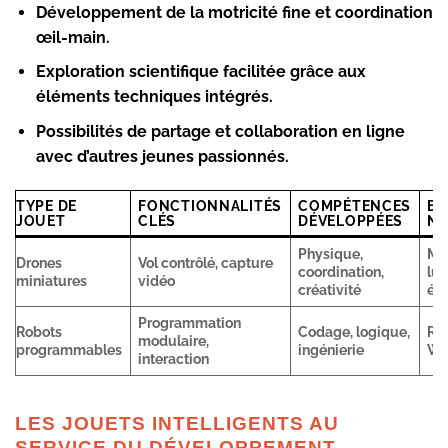
Développement de la motricité fine
et coordination
œil-main.
Exploration scientifique
facilitée grâce aux
éléments techniques intégrés.
Possibilités de partage
et collaboration en ligne
avec d’autres jeunes passionnés.
TYPE DE
FONCTIONNALITÉS
COMPÉTENCES
EX
JOUET
CLÉS
DÉVELOPPÉES
NO
Physique,
Mo
Drones
Vol contrôlé, capture
coordination,
lud
miniatures
vidéo
créativité
éd
Programmation
Robots
Codage, logique,
Ro
modulaire,
programmables
ingénierie
Wu
interaction
LES JOUETS INTELLIGENTS AU
SERVICE DU DÉVELOPPEMENT