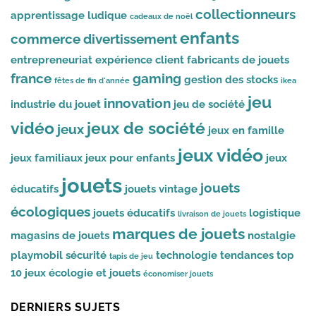
collectionneurs
apprentissage ludique
cadeaux de noël
enfants
commerce
divertissement
entrepreneuriat
expérience client
fabricants de jouets
france
gaming
gestion des stocks
fêtes de fin d'année
ikea
jeu
innovation
industrie du jouet
jeu de société
vidéo
jeux de société
jeux
jeux en famille
jeux vidéo
jeux familiaux
jeux pour enfants
jeux
jouets
jouets
éducatifs
jouets vintage
écologiques
jouets éducatifs
logistique
livraison de jouets
marques de jouets
magasins de jouets
nostalgie
playmobil
sécurité
technologie
tendances
top
tapis de jeu
10 jeux
écologie et jouets
économiser jouets
DERNIERS SUJETS