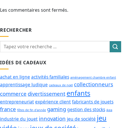
Les commentaires sont fermés.
RECHERCHER
IDÉES DE CADEAUX
achat en ligne
activités familiales
aménagement chambre enfant
collectionneurs
apprentissage ludique
cadeaux de noël
enfants
commerce
divertissement
entrepreneuriat
expérience client
fabricants de jouets
france
gaming
gestion des stocks
fêtes de fin d'année
ikea
jeu
innovation
industrie du jouet
jeu de société