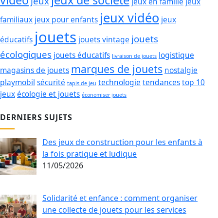
vidéo
jeux de société
jeux
jeux en famille
jeux
jeux vidéo
familiaux
jeux pour enfants
jeux
jouets
jouets
éducatifs
jouets vintage
écologiques
jouets éducatifs
logistique
livraison de jouets
marques de jouets
magasins de jouets
nostalgie
playmobil
sécurité
technologie
tendances
top 10
tapis de jeu
jeux
écologie et jouets
économiser jouets
DERNIERS SUJETS
Des jeux de construction pour les enfants à
la fois pratique et ludique
11/05/2026
Solidarité et enfance : comment organiser
une collecte de jouets pour les services