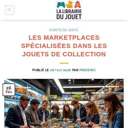
Passer
au
contenu
POINTS DE VENTE
LES MARKETPLACES
SPÉCIALISÉES DANS LES
JOUETS DE COLLECTION
PUBLIÉ LE
26/02/2026
PAR
FREDERIC
26
Fév