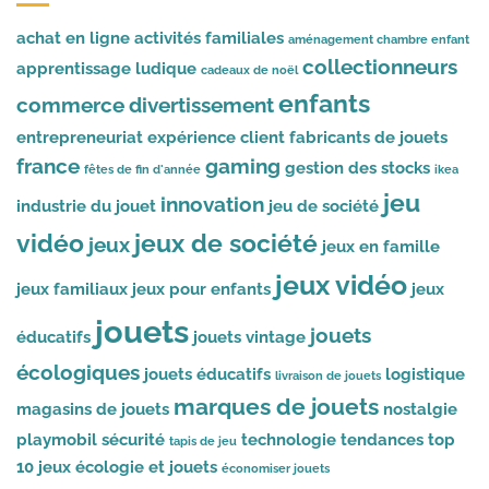
achat en ligne
activités familiales
aménagement chambre enfant
collectionneurs
apprentissage ludique
cadeaux de noël
enfants
commerce
divertissement
entrepreneuriat
expérience client
fabricants de jouets
france
gaming
gestion des stocks
fêtes de fin d'année
ikea
jeu
innovation
industrie du jouet
jeu de société
vidéo
jeux de société
jeux
jeux en famille
jeux vidéo
jeux familiaux
jeux pour enfants
jeux
jouets
jouets
éducatifs
jouets vintage
écologiques
jouets éducatifs
logistique
livraison de jouets
marques de jouets
magasins de jouets
nostalgie
playmobil
sécurité
technologie
tendances
top
tapis de jeu
10 jeux
écologie et jouets
économiser jouets