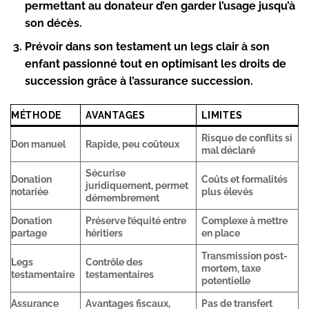
permettant au donateur d’en garder l’usage jusqu’à
son décès.
Prévoir dans son testament un legs clair à son
enfant passionné tout en optimisant les droits de
succession grâce à l’assurance succession.
MÉTHODE
AVANTAGES
LIMITES
Risque de conflits si
Don manuel
Rapide, peu coûteux
mal déclaré
Sécurise
Donation
Coûts et formalités
juridiquement, permet
notariée
plus élevés
démembrement
Donation
Préserve l’équité entre
Complexe à mettre
partage
héritiers
en place
Transmission post-
Legs
Contrôle des
mortem, taxe
testamentaire
testamentaires
potentielle
Assurance
Avantages fiscaux,
Pas de transfert