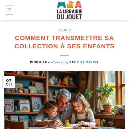
Passer
au
contenu
JOUETS
COMMENT TRANSMETTRE SA
COLLECTION À SES ENFANTS
PUBLIÉ LE
07/10/2025
PAR
MILA GARREL
07
Oct