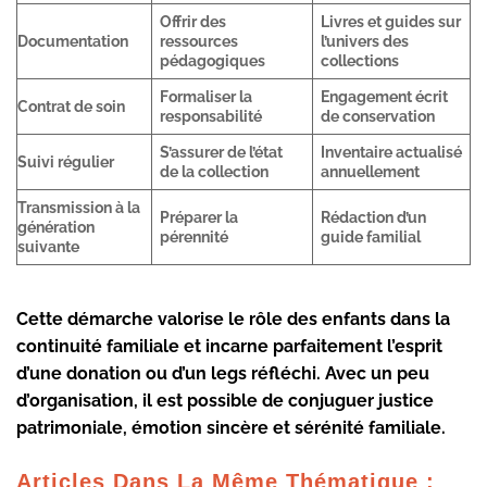
Offrir des
Livres et guides sur
Documentation
ressources
l’univers des
pédagogiques
collections
Formaliser la
Engagement écrit
Contrat de soin
responsabilité
de conservation
S’assurer de l’état
Inventaire actualisé
Suivi régulier
de la collection
annuellement
Transmission à la
Préparer la
Rédaction d’un
génération
pérennité
guide familial
suivante
Cette démarche valorise le rôle des enfants dans la
continuité familiale et incarne parfaitement l’esprit
d’une donation ou d’un legs réfléchi. Avec un peu
d’organisation, il est possible de conjuguer justice
patrimoniale, émotion sincère et sérénité familiale.
Articles Dans La Même Thématique :