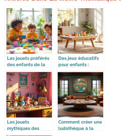
Les jouets préférés
Des jeux éducatifs
des enfants de la
pour enfants :
génération Alpha
apprendre en
s’amusant
Les jouets
Comment créer une
mythiques des
ludothèque à la
années 90
maison