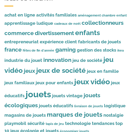
achat en ligne
activités familiales
aménagement chambre enfant
collectionneurs
apprentissage ludique
cadeaux de noël
enfants
commerce
divertissement
entrepreneuriat
expérience client
fabricants de jouets
france
gaming
gestion des stocks
fêtes de fin d'année
ikea
jeu
innovation
industrie du jouet
jeu de société
vidéo
jeux de société
jeux
jeux en famille
jeux vidéo
jeux familiaux
jeux pour enfants
jeux
jouets
jouets
éducatifs
jouets vintage
écologiques
jouets éducatifs
logistique
livraison de jouets
marques de jouets
magasins de jouets
nostalgie
playmobil
sécurité
technologie
tendances
top
tapis de jeu
10 jeux
écologie et jouets
économiser jouets