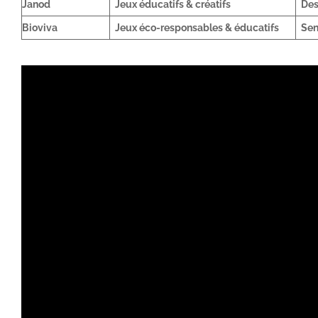
Janod
Jeux éducatifs & créatifs
Des
Bioviva
Jeux éco-responsables & éducatifs
Sen