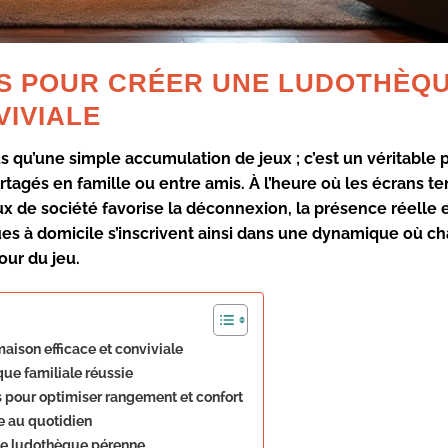
S POUR CRÉER UNE LUDOTHÈQU
VIVIALE
 qu’une simple accumulation de jeux ; c’est un véritable p
gés en famille ou entre amis. À l’heure où les écrans te
ux de société favorise la
déconnexion
, la
présence réelle
e
ues à domicile s’inscrivent ainsi dans une dynamique où c
our du jeu.
aison efficace et conviviale
ue familiale réussie
s pour optimiser rangement et confort
le au quotidien
une ludothèque pérenne