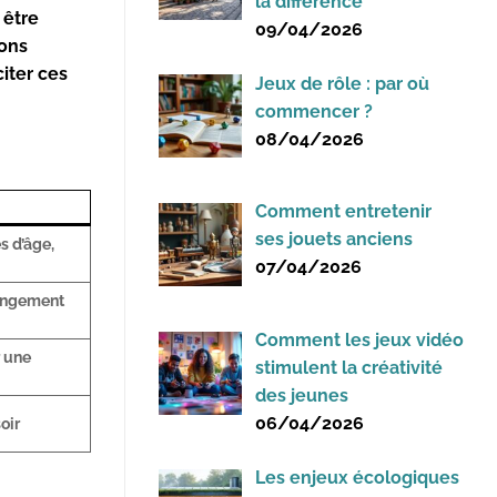
la différence
 être
09/04/2026
ions
citer ces
Jeux de rôle : par où
commencer ?
08/04/2026
Comment entretenir
ses jouets anciens
s d’âge,
07/04/2026
rangement
Comment les jeux vidéo
r une
stimulent la créativité
des jeunes
06/04/2026
oir
Les enjeux écologiques