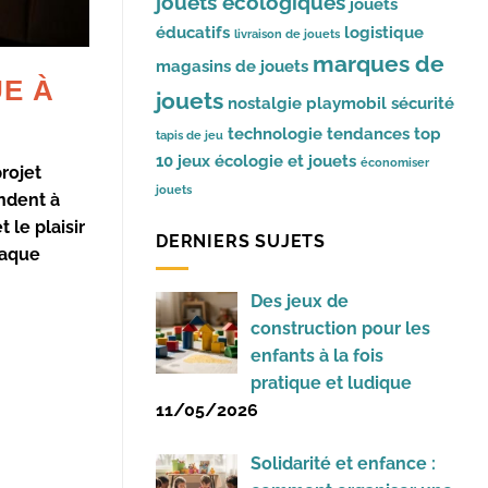
jouets écologiques
jouets
éducatifs
logistique
livraison de jouets
marques de
magasins de jouets
E À
jouets
nostalgie
playmobil
sécurité
technologie
tendances
top
tapis de jeu
10 jeux
écologie et jouets
économiser
rojet
jouets
ndent à
t le plaisir
DERNIERS SUJETS
haque
Des jeux de
construction pour les
enfants à la fois
pratique et ludique
11/05/2026
Solidarité et enfance :