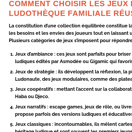
COMMENT CHOISIR LES JEUX
LUDOTHÈQUE FAMILIALE RÉU
La constitution d’une collection équilibrée constitue 
les besoins et les envies des joueurs tout en laissan
Plusieurs catégories de jeux s’imposent pour répondre 
Jeux d’ambiance :
ces jeux sont parfaits pour briser
ludiques édités par
Asmodée
ou
Gigamic
qui favoris
Jeux de stratégie :
ils développent la réflexion, la 
Ludonaute
, des jeux modulaires, comme des plateau
Jeux coopératifs :
mettant l’accent sur la collaborat
Haba
ou
Djeco
.
Jeux narratifs :
escape games, jeux de rôle, ou livre
propose parfois des versions ludiques et éducative
Jeux classiques :
incontournables, ils mêlent cartes
héritage ludique et sont souvent les premiers jeups