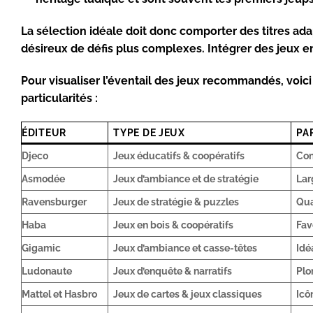
La sélection idéale doit donc comporter des titres ad
désireux de défis plus complexes. Intégrer des jeux en
Pour visualiser l’éventail des jeux recommandés, voici 
particularités :
ÉDITEUR
TYPE DE JEUX
PA
Djeco
Jeux éducatifs & coopératifs
Con
Asmodée
Jeux d’ambiance et de stratégie
Lar
Ravensburger
Jeux de stratégie & puzzles
Qua
Haba
Jeux en bois & coopératifs
Fav
Gigamic
Jeux d’ambiance et casse-têtes
Idé
Ludonaute
Jeux d’enquête & narratifs
Plo
Mattel et Hasbro
Jeux de cartes & jeux classiques
Icô