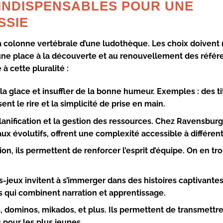
 INDISPENSABLES POUR UNE
SSIE
la colonne vertébrale d’une ludothèque. Les choix doivent 
t une place à la découverte et au renouvellement des référ
à cette pluralité :
 la glace et insuffler de la bonne humeur. Exemples : des ti
ent le rire et la simplicité de prise en main.
planification et la gestion des ressources. Chez
Ravensburg
x évolutifs, offrent une complexité accessible à différen
ion, ils permettent de renforcer l’esprit d’équipe. On en t
s-jeux invitent à s’immerger dans des histoires captivante
s qui combinent narration et apprentissage.
, dominos, mikados, et plus. Ils permettent de transmettr
 pour les plus jeunes.