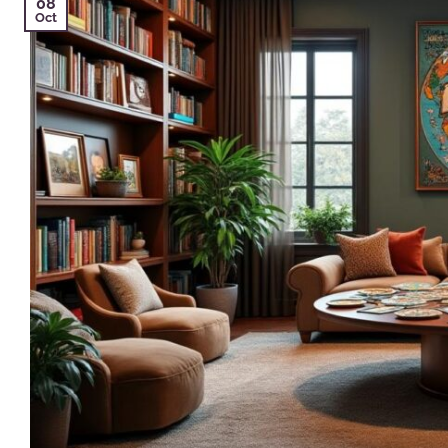
08
Oct