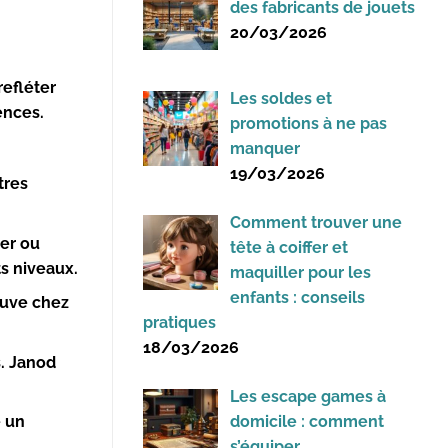
des fabricants de jouets
20/03/2026
refléter
Les soldes et
ences.
promotions à ne pas
manquer
19/03/2026
tres
Comment trouver une
er
ou
tête à coiffer et
ts niveaux.
maquiller pour les
enfants : conseils
rouve chez
pratiques
18/03/2026
s.
Janod
Les escape games à
domicile : comment
e un
s’équiper