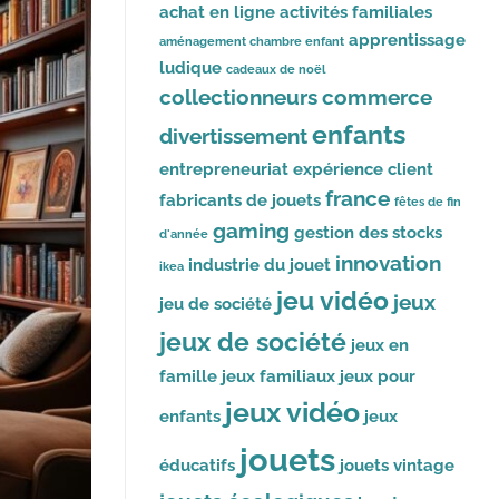
achat en ligne
activités familiales
apprentissage
aménagement chambre enfant
ludique
cadeaux de noël
collectionneurs
commerce
enfants
divertissement
entrepreneuriat
expérience client
france
fabricants de jouets
fêtes de fin
gaming
gestion des stocks
d'année
innovation
industrie du jouet
ikea
jeu vidéo
jeux
jeu de société
jeux de société
jeux en
famille
jeux familiaux
jeux pour
jeux vidéo
enfants
jeux
jouets
éducatifs
jouets vintage