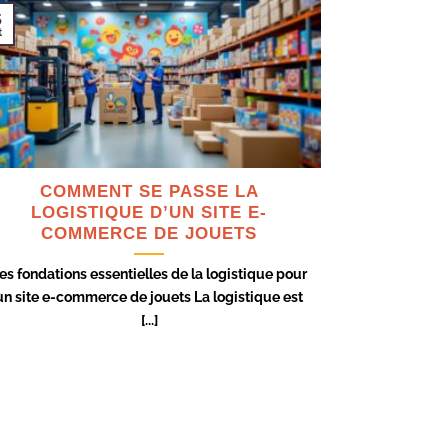
5
t
COMMENT SE PASSE LA
LOGISTIQUE D’UN SITE E-
COMMERCE DE JOUETS
es fondations essentielles de la logistique pour
un site e-commerce de jouets La logistique est
[...]