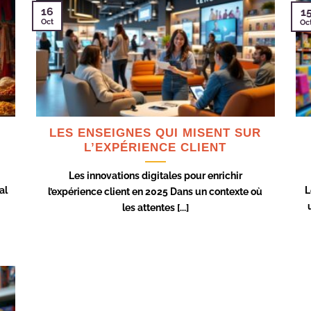
16
1
Oct
Oc
LES ENSEIGNES QUI MISENT SUR
L’EXPÉRIENCE CLIENT
Les innovations digitales pour enrichir
al
L
l’expérience client en 2025 Dans un contexte où
les attentes [...]