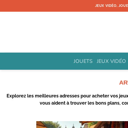
Passer
JEUX VIDÉO, JOU
au
contenu
JOUETS
JEUX VIDÉO
Explorez les meilleures adresses pour acheter vos jeux
vous aident à trouver les bons plans, co