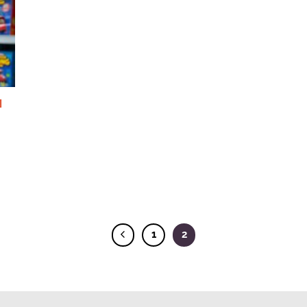
N
1
2