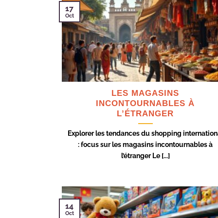
17
Oct
LES MAGASINS
INCONTOURNABLES À
L’ÉTRANGER
Explorer les tendances du shopping internation
: focus sur les magasins incontournables à
l’étranger Le [...]
14
Oct