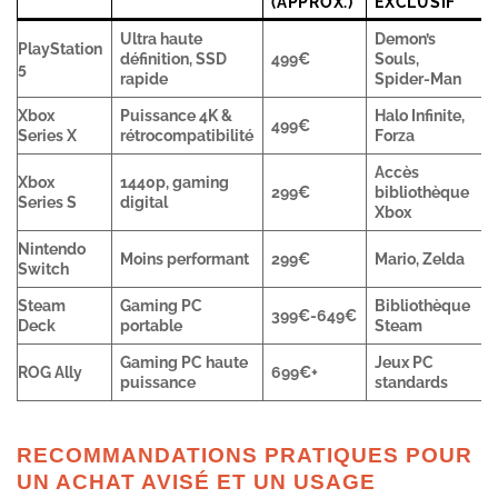
(APPROX.)
EXCLUSIF
Ultra haute
Demon’s
PlayStation
définition, SSD
499€
Souls,
5
rapide
Spider-Man
Xbox
Puissance 4K &
Halo Infinite,
499€
Series X
rétrocompatibilité
Forza
Accès
Xbox
1440p, gaming
299€
bibliothèque
Series S
digital
Xbox
Nintendo
Moins performant
299€
Mario, Zelda
Switch
Steam
Gaming PC
Bibliothèque
399€-649€
Deck
portable
Steam
Gaming PC haute
Jeux PC
ROG Ally
699€+
puissance
standards
RECOMMANDATIONS PRATIQUES POUR
UN ACHAT AVISÉ ET UN USAGE