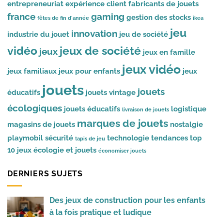
entrepreneuriat
expérience client
fabricants de jouets
france
gaming
gestion des stocks
fêtes de fin d'année
ikea
jeu
innovation
industrie du jouet
jeu de société
vidéo
jeux de société
jeux
jeux en famille
jeux vidéo
jeux familiaux
jeux pour enfants
jeux
jouets
jouets
éducatifs
jouets vintage
écologiques
jouets éducatifs
logistique
livraison de jouets
marques de jouets
magasins de jouets
nostalgie
playmobil
sécurité
technologie
tendances
top
tapis de jeu
10 jeux
écologie et jouets
économiser jouets
DERNIERS SUJETS
Des jeux de construction pour les enfants
à la fois pratique et ludique