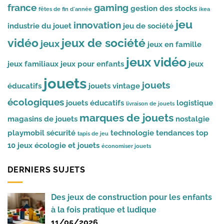
france
gaming
gestion des stocks
fêtes de fin d'année
ikea
jeu
innovation
industrie du jouet
jeu de société
vidéo
jeux de société
jeux
jeux en famille
jeux vidéo
jeux familiaux
jeux pour enfants
jeux
jouets
jouets
éducatifs
jouets vintage
écologiques
jouets éducatifs
logistique
livraison de jouets
marques de jouets
magasins de jouets
nostalgie
playmobil
sécurité
technologie
tendances
top
tapis de jeu
10 jeux
écologie et jouets
économiser jouets
DERNIERS SUJETS
Des jeux de construction pour les enfants
à la fois pratique et ludique
11/05/2026