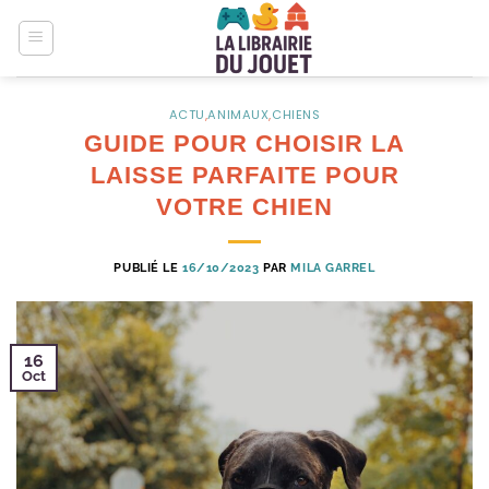
Passer
au
contenu
ACTU
,
ANIMAUX
,
CHIENS
GUIDE POUR CHOISIR LA
LAISSE PARFAITE POUR
VOTRE CHIEN
PUBLIÉ LE
16/10/2023
PAR
MILA GARREL
16
Oct