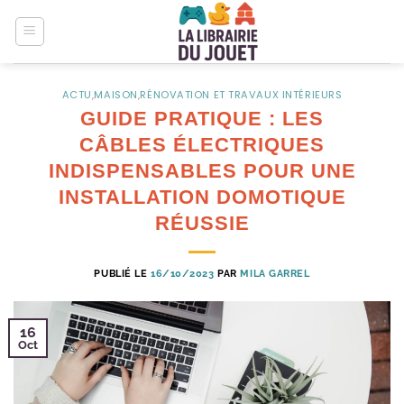
Passer
au
contenu
ACTU
,
MAISON
,
RÉNOVATION ET TRAVAUX INTÉRIEURS
GUIDE PRATIQUE : LES
CÂBLES ÉLECTRIQUES
INDISPENSABLES POUR UNE
INSTALLATION DOMOTIQUE
RÉUSSIE
PUBLIÉ LE
16/10/2023
PAR
MILA GARREL
16
Oct