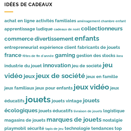
IDÉES DE CADEAUX
achat en ligne
activités familiales
aménagement chambre enfant
collectionneurs
apprentissage ludique
cadeaux de noël
enfants
commerce
divertissement
entrepreneuriat
expérience client
fabricants de jouets
france
gaming
gestion des stocks
fêtes de fin d'année
ikea
jeu
innovation
industrie du jouet
jeu de société
vidéo
jeux de société
jeux
jeux en famille
jeux vidéo
jeux familiaux
jeux pour enfants
jeux
jouets
jouets
éducatifs
jouets vintage
écologiques
jouets éducatifs
logistique
livraison de jouets
marques de jouets
magasins de jouets
nostalgie
playmobil
sécurité
technologie
tendances
top
tapis de jeu