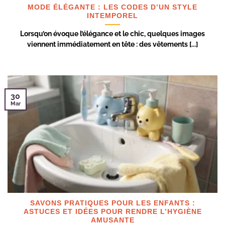
MODE ÉLÉGANTE : LES CODES D’UN STYLE
INTEMPOREL
Lorsqu’on évoque l’élégance et le chic, quelques images
viennent immédiatement en tête : des vêtements [...]
30
Mar
SAVONS PRATIQUES POUR LES ENFANTS :
ASTUCES ET IDÉES POUR RENDRE L’HYGIÈNE
AMUSANTE