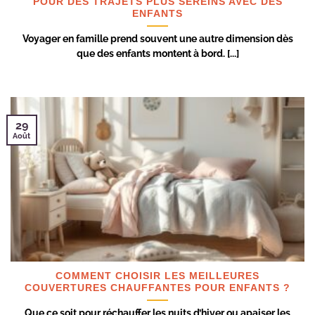
POUR DES TRAJETS PLUS SEREINS AVEC DES
ENFANTS
Voyager en famille prend souvent une autre dimension dès
que des enfants montent à bord. [...]
29
Août
COMMENT CHOISIR LES MEILLEURES
COUVERTURES CHAUFFANTES POUR ENFANTS ?
Que ce soit pour réchauffer les nuits d’hiver ou apaiser les