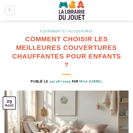
Passer
au
contenu
ÉQUIPEMENT ET ACCESSOIRES
COMMENT CHOISIR LES
MEILLEURES COUVERTURES
CHAUFFANTES POUR ENFANTS
?
PUBLIÉ LE
29/08/2025
PAR
MILA GARREL
29
Août