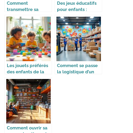
Comment
Des jeux éducatifs
transmettre sa
pour enfants :
collection à ses
apprendre en
enfants
s’amusant
Les jouets préférés
Comment se passe
des enfants de la
la logistique d’un
génération Alpha
site e-commerce de
jouets
Comment ouvrir sa