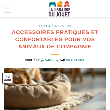
Passer
au
contenu
FAMILLE / EDUCATION
ACCESSOIRES PRATIQUES ET
CONFORTABLES POUR VOS
ANIMAUX DE COMPAGNIE
PUBLIÉ LE
30/08/2025
PAR
MILA GARREL
30
Août