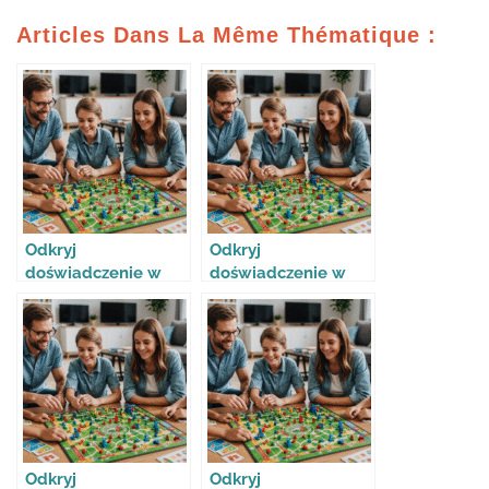
Articles Dans La Même Thématique :
Odkryj
Odkryj
doświadczenie w
doświadczenie w
grze z krupierem na
grze z krupierem na
żywo w Vox Casino
żywo w Vox Casino
Odkryj
Odkryj