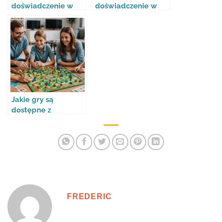
doświadczenie w
doświadczenie w
grze z krupierem na
grze z krupierem na
żywo w Vox Casino
żywo w Vox Casino
Jakie gry są
dostępne z
bonusem 100 free
spins w Mostbet?
FREDERIC