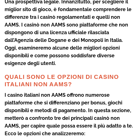
Una prospettiva legale
. Innanzitutto, per scegliere il
miglior sito di gioco, è fondamentale comprendere le
differenze tra i casinò regolamentati e quelli non
AAMS. I casinò non AAMS sono piattaforme che non
dispongono di una licenza ufficiale rilasciata
dall’Agenzia delle Dogane e dei Monopoli in Italia.
Oggi, esamineremo alcune delle migliori opzioni
disponibili e come possono soddisfare diverse
esigenze degli utenti.
QUALI SONO LE OPZIONI DI CASINO
ITALIANI NON AAMS?
I casino italiani non AAMS offrono numerose
piattaforme che si differenziano per bonus, giochi
disponibili e metodi di pagamento. In questa sezione,
metterò a confronto tre dei principali casinò non
AAMS, per capire quale possa essere il più adatto a te.
Ecco le opzioni che analizzeremo: