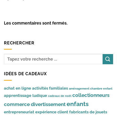
Les commentaires sont fermés.
RECHERCHER
IDÉES DE CADEAUX
achat en ligne
activités familiales
aménagement chambre enfant
collectionneurs
apprentissage ludique
cadeaux de noël
enfants
commerce
divertissement
entrepreneuriat
expérience client
fabricants de jouets