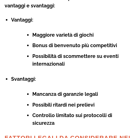
vantaggi e svantaggi:
Vantaggi:
Maggiore varietà di giochi
Bonus di benvenuto più competitivi
Possibilità di scommettere su eventi
internazionali
Svantaggi:
Mancanza di garanzie legali
Possibili ritardi nei prelievi
Controllo limitato sui protocolli di
sicurezza
FATTORI LEGALI DA CONSIDERARE NEI