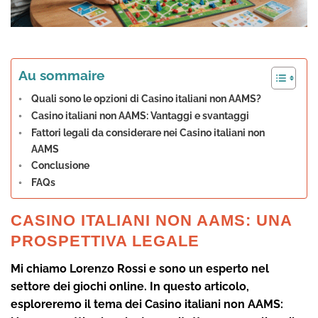
Au sommaire
Quali sono le opzioni di Casino italiani non AAMS?
Casino italiani non AAMS: Vantaggi e svantaggi
Fattori legali da considerare nei Casino italiani non
AAMS
Conclusione
FAQs
CASINO ITALIANI NON AAMS: UNA
PROSPETTIVA LEGALE
Mi chiamo Lorenzo Rossi e sono un esperto nel
settore dei giochi online. In questo articolo,
esploreremo il tema dei
Casino italiani non AAMS: