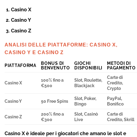
Casino X
Casino Y
Casino Z
ANALISI DELLE PIATTAFORME: CASINO X,
CASINO Y E CASINO Z
BONUS DI
GIOCHI
METODI DI
PIATTAFORMA
BENVENUTO
DISPONIBILI
PAGAMENTO
Carte di
100% fino a
Slot, Roulette,
Casino X
Credito,
€500
Blackjack
Crypto
Slot, Poker,
PayPal,
Casino Y
50 Free Spins
Bingo
Bonifico
200% fino a
Slot, Casinò
Carte di
Casino Z
€300
Live
Credito, Skrill
Casino X è ideale per i giocatori che amano le slot e