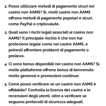
Posso utilizzare metodi di pagamento sicuri nei
casino non AAMS?
Sì, molti casino non AAMS
offrono metodi di pagamento popolari e sicuri,
come PayPal o criptovalute.
Quali sono i rischi legali associati ai casino non
AAMS?
Il principale rischio è che non hai
protezione legale come nei casinò AAMS, e
potresti affrontare problemi di pagamento o
prelievo.
Ci sono bonus disponibili nei casino non AAMS?
Sì,
molte piattaforme offrono bonus di benvenuto
molto generosi e promozioni continue.
Come posso verificare se un casinò non AAMS è
affidabile?
Controlla la licenza del casinò e le
recensioni degli utenti, oltre a verificare se
seguono protocolli di sicurezza adeguati.