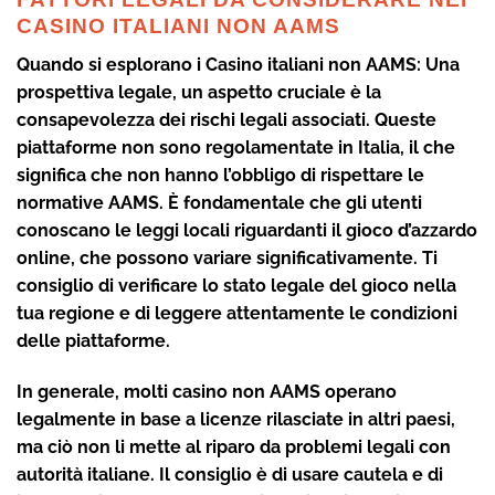
CASINO ITALIANI NON AAMS
Quando si esplorano i
Casino italiani non AAMS: Una
prospettiva legale
, un aspetto cruciale è la
consapevolezza dei rischi legali associati. Queste
piattaforme non sono regolamentate in Italia, il che
significa che non hanno l’obbligo di rispettare le
normative AAMS. È fondamentale che gli utenti
conoscano le leggi locali riguardanti il gioco d’azzardo
online, che possono variare significativamente. Ti
consiglio di verificare lo stato legale del gioco nella
tua regione e di leggere attentamente le condizioni
delle piattaforme.
In generale, molti casino non AAMS operano
legalmente in base a licenze rilasciate in altri paesi,
ma ciò non li mette al riparo da problemi legali con
autorità italiane. Il consiglio è di usare cautela e di