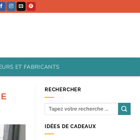
TEURS ET FABRICANTS
RECHERCHER
LE
IDÉES DE CADEAUX