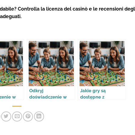
dabile?
Controlla la licenza del casinò e le recensioni degli
 adeguati.
Odkryj
Jakie gry są
zenie w
doświadczenie w
dostępne z
upierem na
grze z krupierem na
bonusem 100 free
x Casino
żywo w Vox Casino
spins w Mostbet?