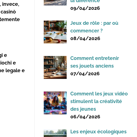
la différence
, invece,
09/04/2026
l casinò
ortemente
Jeux de rôle : par où
commencer ?
08/04/2026
i e
Comment entretenir
iochi e
ses jouets anciens
ne legale e
07/04/2026
Comment les jeux vidéo
stimulent la créativité
des jeunes
06/04/2026
Les enjeux écologiques