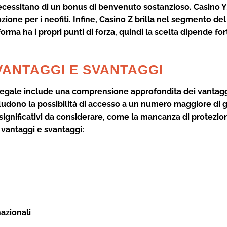
necessitano di un bonus di benvenuto sostanzioso. Casino Y
zione per i neofiti. Infine, Casino Z brilla nel segmento de
forma ha i propri punti di forza, quindi la scelta dipende f
 VANTAGGI E SVANTAGGI
legale
include una comprensione approfondita dei vantagg
cludono la possibilità di accesso a un numero maggiore di g
significativi da considerare, come la mancanza di protezio
 vantaggi e svantaggi:
azionali