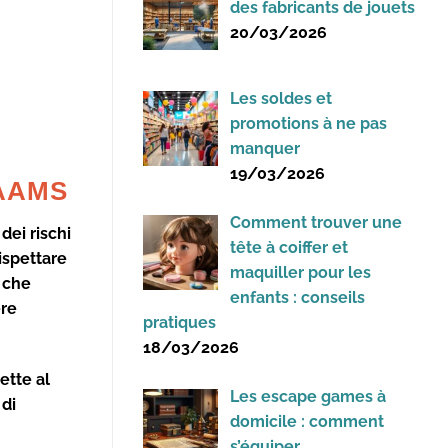
des fabricants de jouets
20/03/2026
Les soldes et
promotions à ne pas
manquer
19/03/2026
 AAMS
Comment trouver une
dei rischi
tête à coiffer et
ispettare
maquiller pour les
, che
enfants : conseils
ere
pratiques
18/03/2026
ette al
Les escape games à
 di
domicile : comment
s’équiper