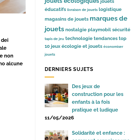
jouets écologiques
jouets
éducatifs
logistique
livraison de jouets
marques de
magasins de jouets
jouets
nostalgie
playmobil
sécurité
technologie
tendances
top
tapis de jeu
 dei
10 jeux
écologie et jouets
économiser
ale
jouets
he non
emo alcune
DERNIERS SUJETS
Des jeux de
construction pour les
enfants à la fois
pratique et ludique
11/05/2026
Solidarité et enfance :