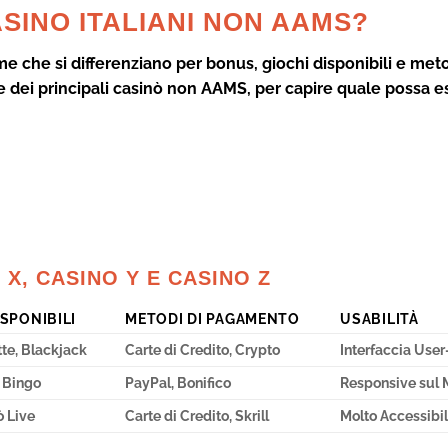
ASINO ITALIANI NON AAMS?
e che si differenziano per bonus, giochi disponibili e meto
 dei principali casinò non AAMS, per capire quale possa es
 X, CASINO Y E CASINO Z
ISPONIBILI
METODI DI PAGAMENTO
USABILITÀ
tte, Blackjack
Carte di Credito, Crypto
Interfaccia User
, Bingo
PayPal, Bonifico
Responsive sul 
ò Live
Carte di Credito, Skrill
Molto Accessibi