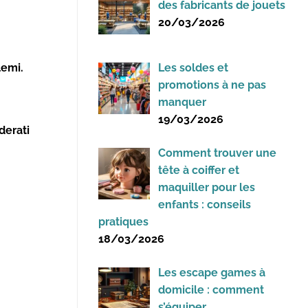
des fabricants de jouets
20/03/2026
lemi.
Les soldes et
promotions à ne pas
manquer
19/03/2026
derati
Comment trouver une
tête à coiffer et
maquiller pour les
enfants : conseils
pratiques
18/03/2026
Les escape games à
domicile : comment
s’équiper