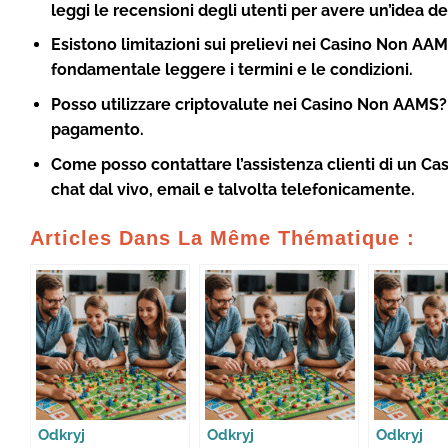
leggi le recensioni degli utenti per avere un’idea de
Esistono limitazioni sui prelievi nei Casino Non AA
fondamentale leggere i termini e le condizioni.
Posso utilizzare criptovalute nei Casino Non AAMS?
pagamento.
Come posso contattare l’assistenza clienti di un C
chat dal vivo, email e talvolta telefonicamente.
Articles Dans La Même Thématique :
Odkryj
Odkryj
Odkryj