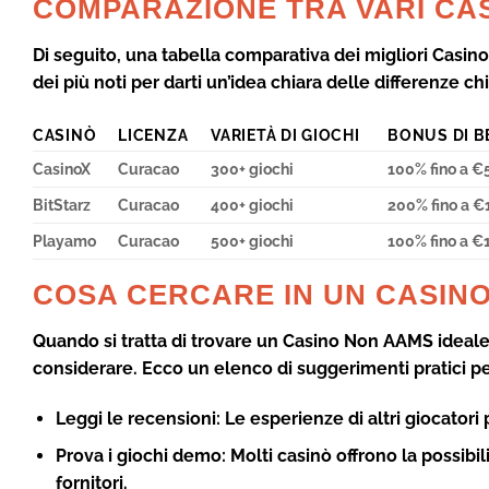
COMPARAZIONE TRA VARI CA
Di seguito, una tabella comparativa dei migliori Casino
dei più noti per darti un’idea chiara delle differenze chi
CASINÒ
LICENZA
VARIETÀ DI GIOCHI
BONUS DI 
CasinoX
Curacao
300+ giochi
100% fino a €
BitStarz
Curacao
400+ giochi
200% fino a €
Playamo
Curacao
500+ giochi
100% fino a €1
COSA CERCARE IN UN CASIN
Quando si tratta di trovare un Casino Non AAMS ideale
considerare. Ecco un elenco di suggerimenti pratici per
Leggi le recensioni:
Le esperienze di altri giocatori 
Prova i giochi demo:
Molti casinò offrono la possibil
fornitori.