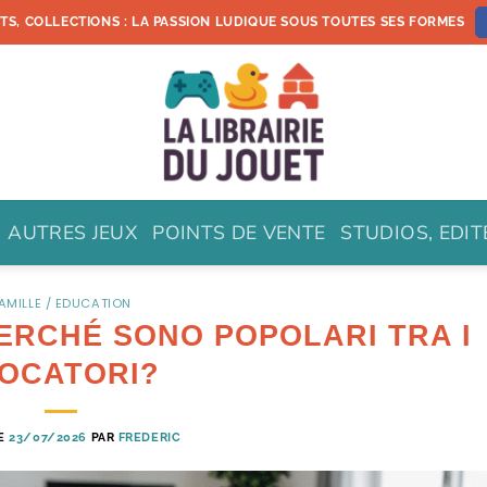
ETS, COLLECTIONS : LA PASSION LUDIQUE SOUS TOUTES SES FORMES
AUTRES JEUX
POINTS DE VENTE
STUDIOS, EDI
AMILLE / EDUCATION
ERCHÉ SONO POPOLARI TRA I
IOCATORI?
LE
23/07/2026
PAR
FREDERIC