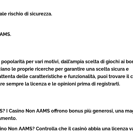
e rischio di sicurezza.
AAMS.
olarità per vari motivi, dall’ampia scelta di giochi ai b
ciano le proprie ricerche per garantire una scelta sicura e
ttenta delle caratteristiche e funzionalità, puoi trovare il 
re sempre la licenza e le opinioni prima di registrarti.
MS?
I Casino Non AAMS offrono bonus più generosi, una ma
gamento.
asino Non AAMS?
Controlla che il casinò abbia una licenza v