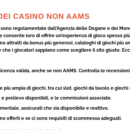
DEI CASINO NON AAMS
 sono regolamentate dall’Agenzia delle Dogane e dei Mon
consente loro di offrire un’esperienza di gioco spesso più 
sono attratti da bonus più generosi, cataloghi di giochi più a
 che i giocatori sappiano come scegliere il sito giusto. Ec
 licenza valida, anche se non AAMS. Controlla le recensioni
più ampia di giochi, tra cui slot, giochi da tavolo e giochi 
o e prelievo disponibili, e le commissioni associate.
entale, assicurati che sia disponibile e reattivo.
ono offerti e se ci sono requisiti di scommessa adeguati.