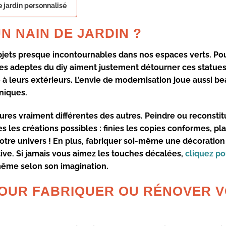
e jardin personnalisé
 NAIN DE JARDIN ?
ets presque incontournables dans nos espaces verts. Pour
 Les adeptes du
diy
aiment justement détourner ces
statue
à leurs extérieurs. L’envie de
modernisation
joue aussi b
uniques
.
tures
vraiment différentes des autres. Peindre ou reconstit
es les
créations possibles
: finies les copies conformes, pl
otre univers ! En plus, fabriquer soi-même une
décoration 
ive. Si jamais vous aimez les touches décalées,
cliquez po
même selon son imagination.
POUR FABRIQUER OU RÉNOVER 