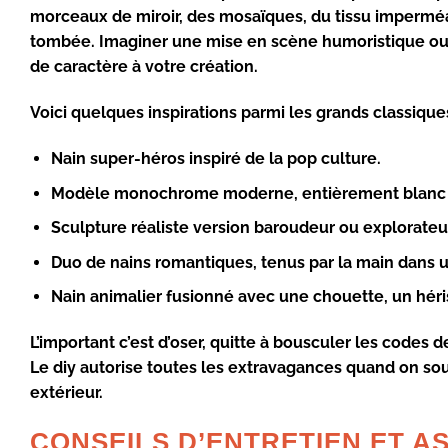
morceaux de miroir, des mosaïques, du tissu imperméab
tombée. Imaginer une mise en scène humoristique ou u
de caractère à votre création.
Voici quelques inspirations parmi les grands classiques
Nain super-héros
inspiré de la pop culture.
Modèle monochrome moderne
, entièrement blanc
Sculpture réaliste version baroudeur
ou explorateur
Duo de nains romantiques
, tenus par la main dans u
Nain animalier fusionné
avec une chouette, un héris
L’important c’est d’oser, quitte à bousculer les codes d
Le
diy
autorise toutes les extravagances quand on so
extérieur.
CONSEILS D’ENTRETIEN ET A