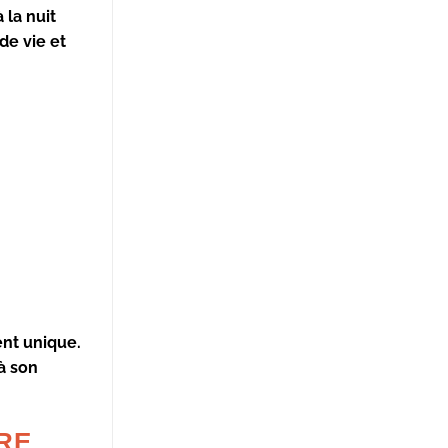
 la nuit
de vie et
ent unique.
à son
RE