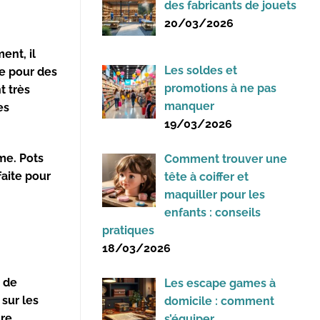
des fabricants de jouets
20/03/2026
ent, il
Les soldes et
le pour des
promotions à ne pas
t très
manquer
es
19/03/2026
me. Pots
Comment trouver une
aite pour
tête à coiffer et
maquiller pour les
enfants : conseils
pratiques
18/03/2026
e de
Les escape games à
sur les
domicile : comment
re.
s’équiper