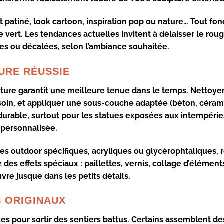
ffet patiné, look cartoon, inspiration pop ou nature… Tout fo
 vert. Les tendances actuelles invitent à délaisser le rou
iles ou décalées, selon l’ambiance souhaitée.
URE RÉUSSIE
ture
garantit une meilleure tenue dans le temps. Nettoye
oin, et appliquer une
sous-couche adaptée
(béton, céram
t durable, surtout pour les statues exposées aux intempérie
 personnalisée.
es outdoor spécifiques
, acryliques ou glycérophtaliques, 
z des effets spéciaux : paillettes, vernis, collage d’élément
uvre
jusque dans les petits détails.
S ORIGINAUX
ues
pour sortir des sentiers battus. Certains assemblent de