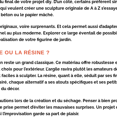
 final de votre projet
diy
. D’un côté, certains préfèrent 
x qui veulent créer une
sculpture originale
de A à Z s’essaye
e
béton
ou le
papier mâché
.
originaux
, voire surprenants. Et cela permet aussi d’adapte
nnel au
plus moderne
. Explorer ce large éventail de possibi
lisation de votre figurine de jardin.
E OU LA RÉSINE ?
on
reste un grand classique. Ce matériau offre robustesse 
choix pour l’extérieur. L’
argile
ravira plutôt les amateurs d
 faciles à sculpter. La
résine
, quant à elle, séduit par ses
fi
siré, chaque alternatif a ses atouts spécifiques et ses petit
 du décor.
tions lors de la création et du séchage. Penser à bien pr
de prise permet d’éviter les mauvaises surprises. Un
projet 
l’improvisation garde sa part de plaisir.