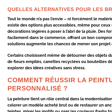
QUELLES ALTERNATIVES POUR LES B
Tout le monde n’a pas l’envie – ni forcément le matér
existe des options plus accessibles, même pour ceux
décorations légères à poser à l’abri de la pluie. Des f
facilement dans le commerce, offrant un bon compromis
solutions augmente les chances de mener son projet 
Certains choisissent même de détourner des
objets d
de fleurs empilés, canettes recyclées ou bouteilles 
explorer des
idées créatives
sans stress.
COMMENT RÉUSSIR LA PEINTU
PERSONNALISÉ ?
La
peinture
tient un rôle central dans la
modernisatio
colorer un modèle acheté brut ou de restaurer un anc
teintes, mixer les motifs ou oser les couleurs flashy t