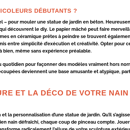
RICOLEURS DÉBUTANTS ?
iel – pour mouler une
statue de jardin
en béton. Heureusem
 qui découvrent le
diy
. Le
papier mâché
peut faire merveil
ormes en
céramique prêtes à peindre
se trouvent égalemen
 entre simplicité d’exécution et créativité. Opter pour c
à bien, même sans expérience préalable.
u quotidien
pour façonner des modèles vraiment hors nor
découpées deviennent une base amusante et atypique, parf
RE ET LA DÉCO DE VOTRE NAIN
n
et la
personnalisation
d’une statue de jardin. Qu’il s’agiss
ien nain défraîchi, chaque coup de pinceau compte. Jouer 
ransforme radicalement l’allure de votre sculpture extérieu