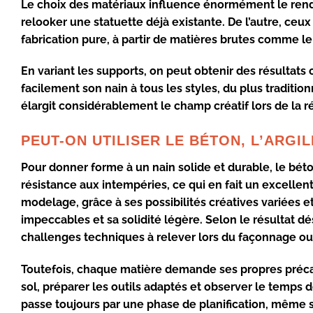
Le choix des
matériaux
influence énormément le rendu
relooker une statuette déjà existante. De l’autre, ceu
fabrication pure, à partir de matières brutes comme l
En variant les supports, on peut obtenir des résultats
facilement son nain à tous les styles, du plus traditio
élargit considérablement le champ créatif lors de la réa
PEUT-ON UTILISER LE BÉTON, L’ARGIL
Pour donner forme à un nain
solide et durable
, le
bét
résistance aux intempéries, ce qui en fait un excellent 
modelage, grâce à ses possibilités
créatives variées
et
impeccables
et sa solidité légère. Selon le résultat dé
challenges techniques à relever lors du façonnage ou
Toutefois, chaque matière demande ses propres précau
sol, préparer les outils adaptés et observer le temps 
passe toujours par une phase de planification, même si 