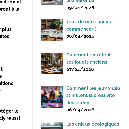
la différence
simplement
09/04/2026
ront à la
Jeux de rôle : par où
commencer ?
r plus
08/04/2026
lités
Comment entretenir
ses jouets anciens
et
07/04/2026
e
nitions
Comment les jeux vidéo
s
stimulent la créativité
des jeunes
06/04/2026
otéger le
diy réussi
Les enjeux écologiques