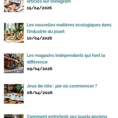
articles sur Instagram
15/04/2026
Les nouvelles matières écologiques dans
l’industrie du jouet
10/04/2026
Les magasins indépendants qui font la
différence
09/04/2026
Jeux de rôle : par où commencer ?
08/04/2026
Comment entretenir ses jouets anciens