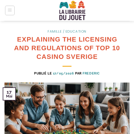
Passer
au
contenu
FAMILLE / EDUCATION
EXPLAINING THE LICENSING
AND REGULATIONS OF TOP 10
CASINO SVERIGE
PUBLIÉ LE
17/05/2026
PAR
FREDERIC
17
Mai