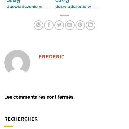
Odkryj
Odkryj
doświadczenie w
doświadczenie w
grze z krupierem na
grze z krupierem na
żywo w Vox Casino
żywo w Vox Casino
FREDERIC
Les commentaires sont fermés.
RECHERCHER