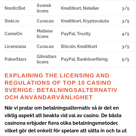
Svensk
NordicBet
Kreditkort, Neteller
3/5
licens
Slots.io
Curacao
Kreditkort, Kryptovaluta
3/5
Maltese
ComeOn
PayPal, Trustly
4/5
licens
Licensiana
Curacao
Bitcoin, Kreditkort
3/5
Gibraltars
PokerStars
PayPal, Banköverföring
5/5
licens
EXPLAINING THE LICENSING AND
REGULATIONS OF TOP 10 CASINO
SVERIGE: BETALNINGSALTERNATIV
OCH ANVÄNDARVÄNLIGHET
När vi pratar om betalningsalternativ så är det en
viktig aspekt att beakta vid val av casino. De bästa
casinona erbjuder flera olika betalningsmetoder,
vilket gör det enkelt för spelare att sätta in och ta ut