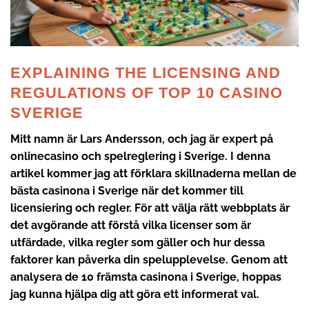
EXPLAINING THE LICENSING AND
REGULATIONS OF TOP 10 CASINO
SVERIGE
Mitt namn är Lars Andersson, och jag är expert på
onlinecasino och spelreglering i Sverige. I denna
artikel kommer jag att förklara skillnaderna mellan de
bästa casinona i Sverige när det kommer till
licensiering och regler. För att välja rätt webbplats är
det avgörande att förstå vilka licenser som är
utfärdade, vilka regler som gäller och hur dessa
faktorer kan påverka din spelupplevelse. Genom att
analysera de 10 främsta casinona i Sverige, hoppas
jag kunna hjälpa dig att göra ett informerat val.