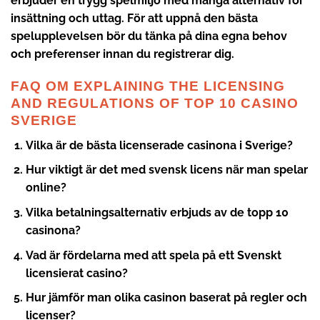
erbjuder en trygg spelmiljö med många alternativ för
insättning och uttag. För att uppnå den bästa
spelupplevelsen bör du tänka på dina egna behov
och preferenser innan du registrerar dig.
FAQ OM EXPLAINING THE LICENSING
AND REGULATIONS OF TOP 10 CASINO
SVERIGE
Vilka är de bästa licenserade casinona i Sverige?
Hur viktigt är det med svensk licens när man spelar
online?
Vilka betalningsalternativ erbjuds av de topp 10
casinona?
Vad är fördelarna med att spela på ett Svenskt
licensierat casino?
Hur jämför man olika casinon baserat på regler och
licenser?