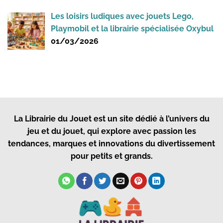
Les loisirs ludiques avec jouets Lego,
Playmobil et la librairie spécialisée Oxybul
01/03/2026
La Librairie du Jouet
est un site dédié à l’univers du
jeu et du jouet, qui explore avec passion les
tendances, marques et innovations du divertissement
pour petits et grands.