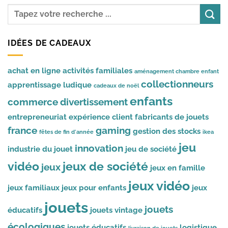
IDÉES DE CADEAUX
achat en ligne
activités familiales
aménagement chambre enfant
collectionneurs
apprentissage ludique
cadeaux de noël
enfants
commerce
divertissement
entrepreneuriat
expérience client
fabricants de jouets
france
gaming
gestion des stocks
fêtes de fin d'année
ikea
jeu
innovation
industrie du jouet
jeu de société
vidéo
jeux de société
jeux
jeux en famille
jeux vidéo
jeux familiaux
jeux pour enfants
jeux
jouets
jouets
éducatifs
jouets vintage
écologiques
jouets éducatifs
logistique