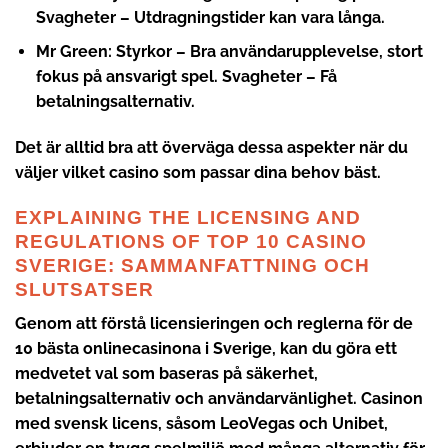
Svagheter – Utdragningstider kan vara långa.
Mr Green:
Styrkor – Bra användarupplevelse, stort
fokus på ansvarigt spel. Svagheter – Få
betalningsalternativ.
Det är alltid bra att överväga dessa aspekter när du
väljer vilket casino som passar dina behov bäst.
EXPLAINING THE LICENSING AND
REGULATIONS OF TOP 10 CASINO
SVERIGE: SAMMANFATTNING OCH
SLUTSATSER
Genom att förstå licensieringen och reglerna för de
10 bästa onlinecasinona i Sverige, kan du göra ett
medvetet val som baseras på säkerhet,
betalningsalternativ och användarvänlighet. Casinon
med svensk licens, såsom LeoVegas och Unibet,