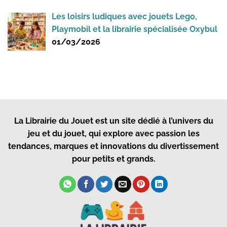
Les loisirs ludiques avec jouets Lego,
Playmobil et la librairie spécialisée Oxybul
01/03/2026
La Librairie du Jouet
est un site dédié à l’univers du
jeu et du jouet, qui explore avec passion les
tendances, marques et innovations du divertissement
pour petits et grands.