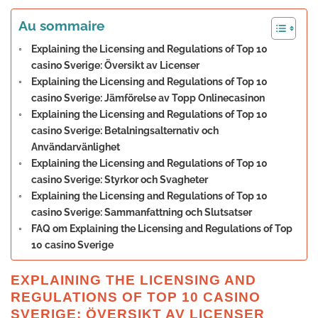
Au sommaire
Explaining the Licensing and Regulations of Top 10
casino Sverige: Översikt av Licenser
Explaining the Licensing and Regulations of Top 10
casino Sverige: Jämförelse av Topp Onlinecasinon
Explaining the Licensing and Regulations of Top 10
casino Sverige: Betalningsalternativ och
Användarvänlighet
Explaining the Licensing and Regulations of Top 10
casino Sverige: Styrkor och Svagheter
Explaining the Licensing and Regulations of Top 10
casino Sverige: Sammanfattning och Slutsatser
FAQ om Explaining the Licensing and Regulations of Top
10 casino Sverige
EXPLAINING THE LICENSING AND
REGULATIONS OF TOP 10 CASINO
SVERIGE: ÖVERSIKT AV LICENSER