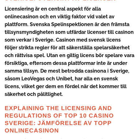
Licensiering är en central aspekt för alla
onlinecasinon och en viktig faktor vid valet av
plattform. Svenska Spelinspektionen är den främsta
tillsynsmyndigheten som utfärdar licenser till casinon
som verkar i Sverige. Casinon med svensk licens
följer strikta regler för att säkerställa spelarsäkerhet
och rättvisa spel. Utan en giltig licens bör spelare vara
försiktiga, eftersom dessa plattformar inte är under
samma tillsyn. De mest betrodda casinona i Sverige,
såsom LeoVegas och Unibet, har alla en svensk
licens, vilket ger dem en fördel när det kommer till
säkerhet och pålitlighet.
EXPLAINING THE LICENSING AND
REGULATIONS OF TOP 10 CASINO
SVERIGE: JÄMFÖRELSE AV TOPP
ONLINECASINON