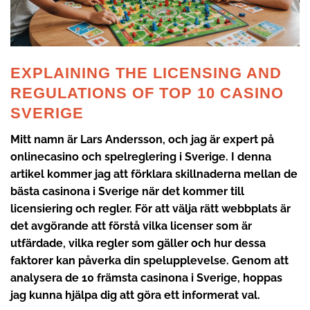
EXPLAINING THE LICENSING AND
REGULATIONS OF TOP 10 CASINO
SVERIGE
Mitt namn är Lars Andersson, och jag är expert på
onlinecasino och spelreglering i Sverige. I denna
artikel kommer jag att förklara skillnaderna mellan de
bästa casinona i Sverige när det kommer till
licensiering och regler. För att välja rätt webbplats är
det avgörande att förstå vilka licenser som är
utfärdade, vilka regler som gäller och hur dessa
faktorer kan påverka din spelupplevelse. Genom att
analysera de 10 främsta casinona i Sverige, hoppas
jag kunna hjälpa dig att göra ett informerat val.