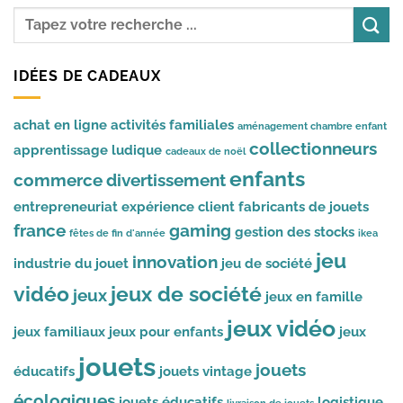
IDÉES DE CADEAUX
achat en ligne
activités familiales
aménagement chambre enfant
collectionneurs
apprentissage ludique
cadeaux de noël
enfants
commerce
divertissement
entrepreneuriat
expérience client
fabricants de jouets
france
gaming
gestion des stocks
fêtes de fin d'année
ikea
jeu
innovation
industrie du jouet
jeu de société
vidéo
jeux de société
jeux
jeux en famille
jeux vidéo
jeux familiaux
jeux pour enfants
jeux
jouets
jouets
éducatifs
jouets vintage
écologiques
jouets éducatifs
logistique