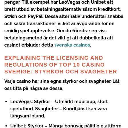
pengar. Till exempel har LeoVegas och Unibet ett
brett utbud av betalningsalternativ såsom kreditkort,
Swish och PayPal. Dessa alternativ underlättar snabba
och säkra transaktioner, vilket är avgörande för en
smidig spelupplevelse. Om du föredrar en viss
betalningsmetod är det viktigt att dubbelkolla att
casinot erbjuder detta
svenska casinos
.
EXPLAINING THE LICENSING AND
REGULATIONS OF TOP 10 CASINO
SVERIGE: STYRKOR OCH SVAGHETER
Varje casino har sina egna styrkor och svagheter. Låt
oss titta på några av dessa.
LeoVegas:
Styrkor – Utmärkt mobilapp, stort
spelutbud. Svagheter – Kundtjänst kan vara
långsam ibland.
Unibet:
Styrkor – Många bonusar, pålitlig plattform.