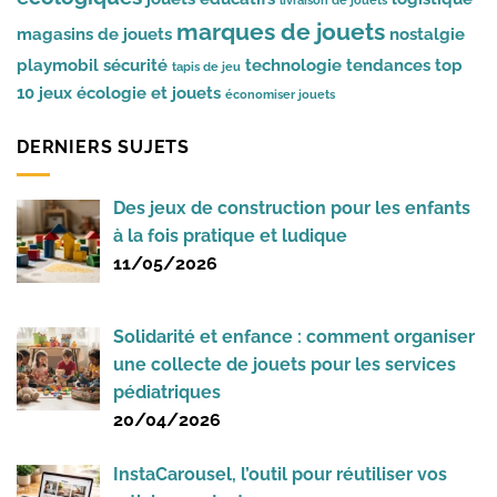
livraison de jouets
marques de jouets
magasins de jouets
nostalgie
playmobil
sécurité
technologie
tendances
top
tapis de jeu
10 jeux
écologie et jouets
économiser jouets
DERNIERS SUJETS
Des jeux de construction pour les enfants
à la fois pratique et ludique
11/05/2026
Solidarité et enfance : comment organiser
une collecte de jouets pour les services
pédiatriques
20/04/2026
InstaCarousel, l’outil pour réutiliser vos