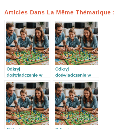
Articles Dans La Même Thématique :
Odkryj
Odkryj
doświadczenie w
doświadczenie w
grze z krupierem na
grze z krupierem na
żywo w Vox Casino
żywo w Vox Casino