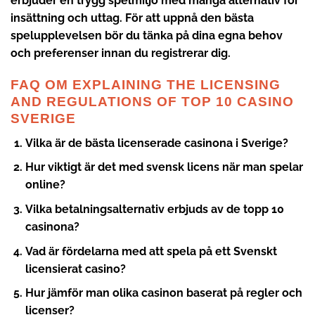
erbjuder en trygg spelmiljö med många alternativ för
insättning och uttag. För att uppnå den bästa
spelupplevelsen bör du tänka på dina egna behov
och preferenser innan du registrerar dig.
FAQ OM EXPLAINING THE LICENSING
AND REGULATIONS OF TOP 10 CASINO
SVERIGE
Vilka är de bästa licenserade casinona i Sverige?
Hur viktigt är det med svensk licens när man spelar
online?
Vilka betalningsalternativ erbjuds av de topp 10
casinona?
Vad är fördelarna med att spela på ett Svenskt
licensierat casino?
Hur jämför man olika casinon baserat på regler och
licenser?