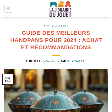
Passer
au
contenu
ACTU
,
HIGH TECH
GUIDE DES MEILLEURS
HANDPANS POUR 2024 : ACHAT
ET RECOMMANDATIONS
PUBLIÉ LE
04/02/2024
PAR
MILA GARREL
04
Fév