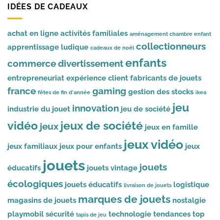
IDÉES DE CADEAUX
achat en ligne
activités familiales
aménagement chambre enfant
collectionneurs
apprentissage ludique
cadeaux de noël
enfants
commerce
divertissement
entrepreneuriat
expérience client
fabricants de jouets
france
gaming
gestion des stocks
fêtes de fin d'année
ikea
jeu
innovation
industrie du jouet
jeu de société
vidéo
jeux de société
jeux
jeux en famille
jeux vidéo
jeux familiaux
jeux pour enfants
jeux
jouets
jouets
éducatifs
jouets vintage
écologiques
jouets éducatifs
logistique
livraison de jouets
marques de jouets
magasins de jouets
nostalgie
playmobil
sécurité
technologie
tendances
top
tapis de jeu