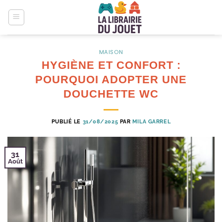
Passer
au
contenu
MAISON
HYGIÈNE ET CONFORT :
POURQUOI ADOPTER UNE
DOUCHETTE WC
PUBLIÉ LE
31/08/2025
PAR
MILA GARREL
31
Août