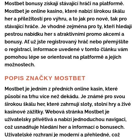
Mostbet bonusy získají stávající hráči na platformě.
Mostbet je online kasino, které nabízí širokou škálu
her a příležitostí pro výhru, a to jak pro nové, tak pro
stávající hráče. Je vhodné zejména pro ty, kteří hledají
pestrou nabídku her s atraktivními promo akcemi a
bonusy. Ať už jste registrovaný hráč nebo přemýšlíte
o registraci, informace uvedené v tomto článku vám
pomohou lépe se orientovat na platformě a jejích
možnostech.
POPIS ZNAČKY MOSTBET
Mostbet je jedním z předních online kasin, které
působí na trhu více než dekádu. Je známé pro svou
širokou škálu her, které zahrnují sloty, stolní hry a živé
kasinové zážitky. Webová stránka Mostbet je
uživatelsky přívětivá a nabízí jednoduchou navigaci,
což usnadňuje hledání her a informací o bonusech.
Uživatelské rozhraní je moderní a přehledné, což