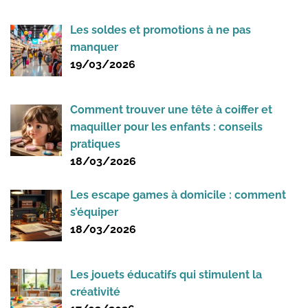
Les soldes et promotions à ne pas
manquer
19/03/2026
Comment trouver une tête à coiffer et
maquiller pour les enfants : conseils
pratiques
18/03/2026
Les escape games à domicile : comment
s’équiper
18/03/2026
Les jouets éducatifs qui stimulent la
créativité