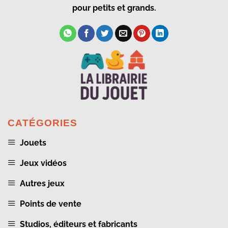
pour petits et grands.
CATÉGORIES
Jouets
Jeux vidéos
Autres jeux
Points de vente
Studios, éditeurs et fabricants