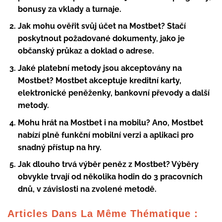
bonusy za vklady a turnaje.
Jak mohu ověřit svůj účet na Mostbet?
Stačí
poskytnout požadované dokumenty, jako je
občanský průkaz a doklad o adrese.
Jaké platební metody jsou akceptovány na
Mostbet?
Mostbet akceptuje kreditní karty,
elektronické peněženky, bankovní převody a další
metody.
Mohu hrát na Mostbet i na mobilu?
Ano, Mostbet
nabízí plně funkční mobilní verzi a aplikaci pro
snadný přístup na hry.
Jak dlouho trvá výběr peněz z Mostbet?
Výběry
obvykle trvají od několika hodin do 3 pracovních
dnů, v závislosti na zvolené metodě.
Articles Dans La Même Thématique :