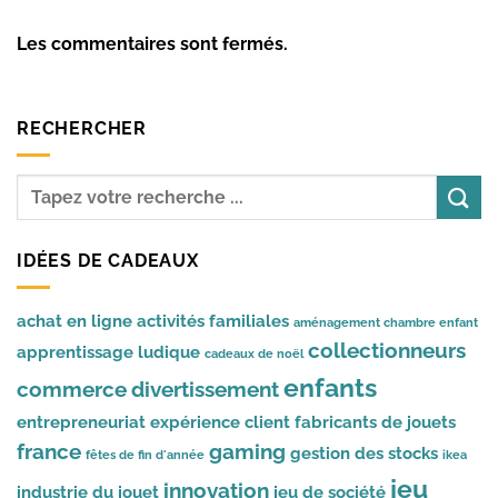
Les commentaires sont fermés.
RECHERCHER
IDÉES DE CADEAUX
achat en ligne
activités familiales
aménagement chambre enfant
collectionneurs
apprentissage ludique
cadeaux de noël
enfants
commerce
divertissement
entrepreneuriat
expérience client
fabricants de jouets
france
gaming
gestion des stocks
fêtes de fin d'année
ikea
jeu
innovation
industrie du jouet
jeu de société