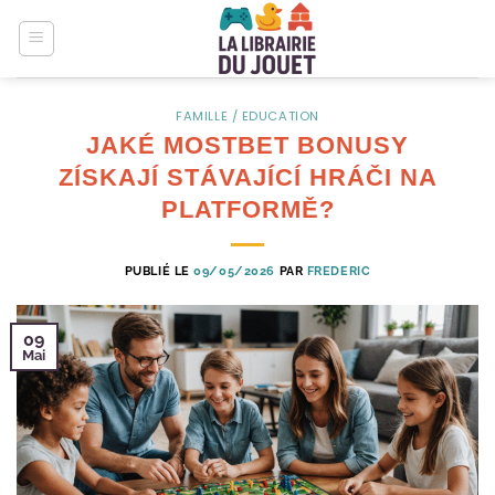
Passer
au
contenu
FAMILLE / EDUCATION
JAKÉ MOSTBET BONUSY
ZÍSKAJÍ STÁVAJÍCÍ HRÁČI NA
PLATFORMĚ?
PUBLIÉ LE
09/05/2026
PAR
FREDERIC
09
Mai