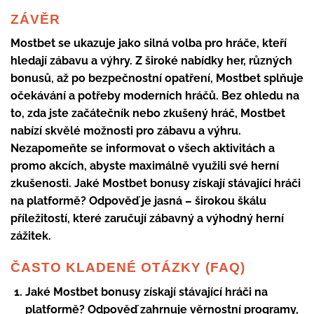
ZÁVĚR
Mostbet se ukazuje jako silná volba pro hráče, kteří
hledají zábavu a výhry. Z široké nabídky her, různých
bonusů, až po bezpečnostní opatření, Mostbet splňuje
očekávání a potřeby moderních hráčů. Bez ohledu na
to, zda jste začátečník nebo zkušený hráč, Mostbet
nabízí skvělé možnosti pro zábavu a výhru.
Nezapomeňte se informovat o všech aktivitách a
promo akcích, abyste maximálně využili své herní
zkušenosti. Jaké Mostbet bonusy získají stávající hráči
na platformě? Odpověď je jasná – širokou škálu
příležitostí, které zaručují zábavný a výhodný herní
zážitek.
ČASTO KLADENÉ OTÁZKY (FAQ)
Jaké Mostbet bonusy získají stávající hráči na
platformě?
Odpověď zahrnuje věrnostní programy,