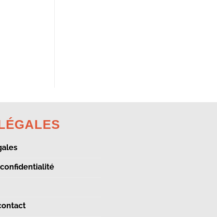
 LÉGALES
gales
 confidentialité
contact