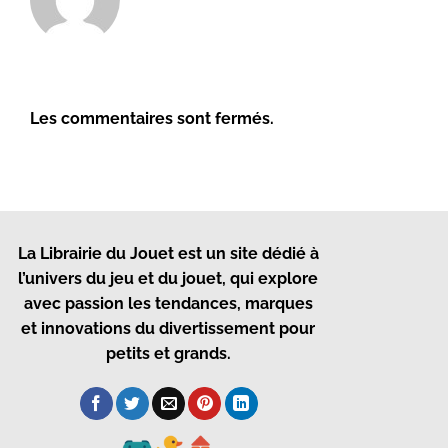
Les commentaires sont fermés.
La Librairie du Jouet
est un site dédié à
l’univers du jeu et du jouet, qui explore
avec passion les tendances, marques
et innovations du divertissement pour
petits et grands.