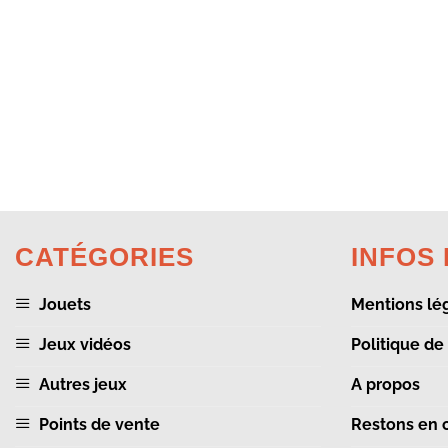
CATÉGORIES
INFOS
Jouets
Mentions lé
Jeux vidéos
Politique de
Autres jeux
A propos
Points de vente
Restons en 