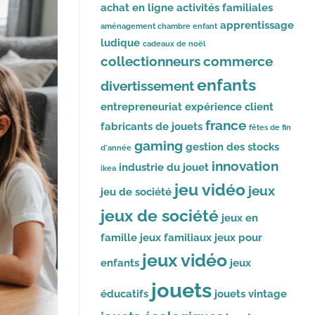
achat en ligne
activités familiales
apprentissage
aménagement chambre enfant
ludique
cadeaux de noël
collectionneurs
commerce
enfants
divertissement
entrepreneuriat
expérience client
france
fabricants de jouets
fêtes de fin
gaming
gestion des stocks
d'année
innovation
industrie du jouet
ikea
jeu vidéo
jeux
jeu de société
jeux de société
jeux en
famille
jeux familiaux
jeux pour
jeux vidéo
enfants
jeux
jouets
éducatifs
jouets vintage