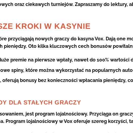
ych oraz ciekawych turniejów. Zapraszamy do lektury, a
SZE KROKI W KASYNIE
óre przyciągają nowych graczy do kasyna Vox. Dają one m
h pieniędzy. Oto kilka kluczowych cech bonusów powitaln
duże premie na pierwsze wpłaty, nawet do 100% wartości 
mowe spiny, które można wykorzystać na popularnych aut
 oferują bonusy bez konieczności wpłacania pieniędzy, co
Y DLA STAŁYCH GRACZY
owaniem, jest program lojalnościowy. Przyciąga on graczy
. Program lojalnościowy w Vox oferuje szereg korzyści, ta