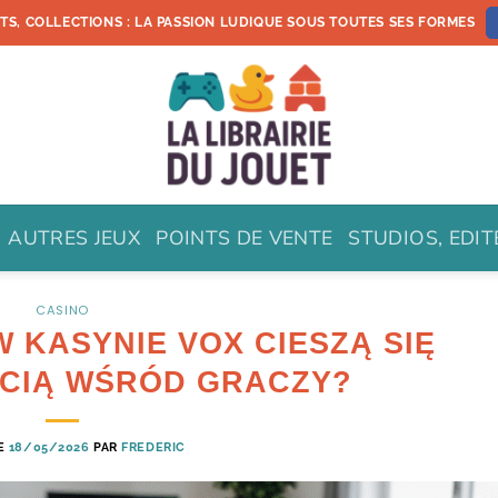
ETS, COLLECTIONS : LA PASSION LUDIQUE SOUS TOUTES SES FORMES
AUTRES JEUX
POINTS DE VENTE
STUDIOS, EDI
CASINO
 KASYNIE VOX CIESZĄ SIĘ
CIĄ WŚRÓD GRACZY?
LE
18/05/2026
PAR
FREDERIC