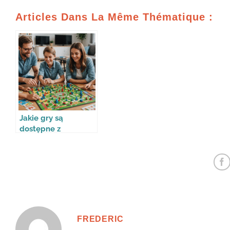
Articles Dans La Même Thématique :
Jakie gry są
dostępne z
bonusem 100 free
spins w Mostbet?
FREDERIC