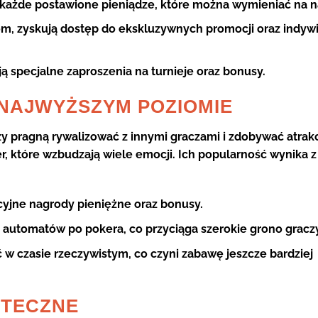
każde postawione pieniądze, które można wymieniać na n
om, zyskują dostęp do ekskluzywnych promocji oraz indyw
ą specjalne zaproszenia na turnieje oraz bonusy.
 NAJWYŻSZYM POZIOMIE
rzy pragną rywalizować z innymi graczami i zdobywać atrak
r, które wzbudzają wiele emocji. Ich popularność wynika z
cyjne nagrody pieniężne oraz bonusy.
d automatów po pokera, co przyciąga szerokie grono graczy
w czasie rzeczywistym, co czyni zabawę jeszcze bardziej
ĄTECZNE