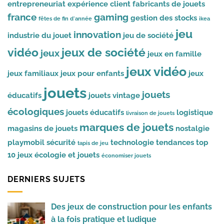
entrepreneuriat
expérience client
fabricants de jouets
france
gaming
gestion des stocks
fêtes de fin d'année
ikea
jeu
innovation
industrie du jouet
jeu de société
vidéo
jeux de société
jeux
jeux en famille
jeux vidéo
jeux familiaux
jeux pour enfants
jeux
jouets
jouets
éducatifs
jouets vintage
écologiques
jouets éducatifs
logistique
livraison de jouets
marques de jouets
magasins de jouets
nostalgie
playmobil
sécurité
technologie
tendances
top
tapis de jeu
10 jeux
écologie et jouets
économiser jouets
DERNIERS SUJETS
Des jeux de construction pour les enfants
à la fois pratique et ludique