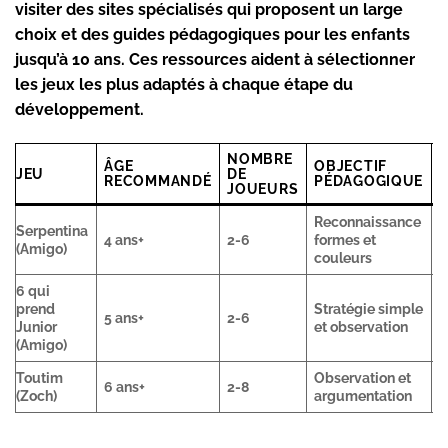
visiter des sites spécialisés qui proposent un large
choix et des guides pédagogiques pour les enfants
jusqu’à 10 ans. Ces ressources aident à sélectionner
les jeux les plus adaptés à chaque étape du
développement.
NOMBRE
ÂGE
OBJECTIF
P
JEU
DE
RECOMMANDÉ
PÉDAGOGIQUE
I
JOUEURS
Reconnaissance
Serpentina
4 ans+
2-6
formes et
1
(Amigo)
couleurs
6 qui
prend
Stratégie simple
5 ans+
2-6
1
Junior
et observation
(Amigo)
Toutim
Observation et
6 ans+
2-8
1
(Zoch)
argumentation