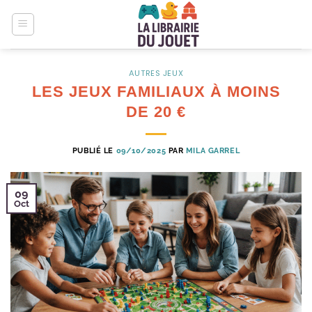
Passer
au
contenu
AUTRES JEUX
LES JEUX FAMILIAUX À MOINS
DE 20 €
PUBLIÉ LE
09/10/2025
PAR
MILA GARREL
09
Oct