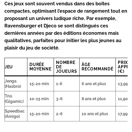
Ces jeux sont souvent vendus dans des boîtes
compactes, optimisant l’espace de rangement tout en
proposant un univers ludique riche. Par exemple,
Ravensburger
et
Djeco
se sont distingués ces
dernières années par des éditions économes mais
qualitatives, parfaites pour initier les plus jeunes au
plaisir du jeu de société.
NOMBRE
PRIX
DURÉE
ÂGE
JEU
DE
APPRO
MOYENNE
RECOMMANDÉ
JOUEURS
(€)
Jenga
15-20 min
1-6
6 ans et plus
13,99 
(Hasbro)
Trio
10-15 min
3-6
8 ans et plus
11,90 
(Gigamic)
Speedbac
15-20 min
2-6
10 ans et plus
17,99 €
(Amigo)