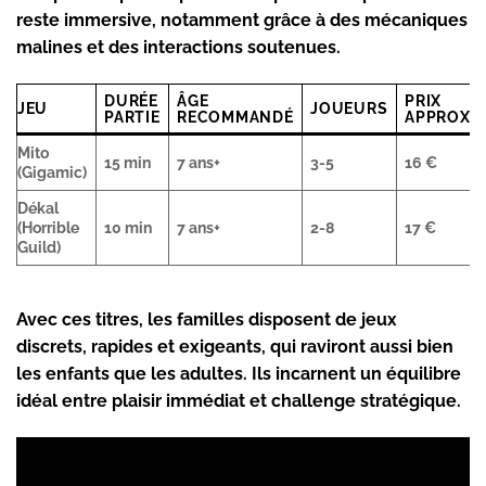
reste immersive, notamment grâce à des mécaniques
malines et des interactions soutenues.
DURÉE
ÂGE
PRIX
JEU
JOUEURS
PARTIE
RECOMMANDÉ
APPROXIM
Mito
15 min
7 ans+
3-5
16 €
(Gigamic)
Dékal
(Horrible
10 min
7 ans+
2-8
17 €
Guild)
Avec ces titres, les familles disposent de jeux
discrets, rapides et exigeants, qui raviront aussi bien
les enfants que les adultes. Ils incarnent un équilibre
idéal entre plaisir immédiat et challenge stratégique.