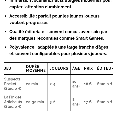
Immersion :
scénarios et stratégies modernes pour
capter l’attention durablement.
Accessibilité :
parfait pour les jeunes joueurs
voulant progresser.
Qualité éditoriale :
souvent conçus avec soin par
des marques reconnues comme Smart Games.
Polyvalence :
adaptés à une large tranche d’âges
et souvent configurables pour plusieurs joueurs.
DURÉE
JEU
JOUEURS
ÂGE
PRIX
ÉDITEUR
MOYENNE
Suspects
10
Pocket
20 min
2-4
18 €
Studio H
ans+
(Studio H)
La Fin des
8
Artichauts
20-30 min
3-6
17 €
Studio H
ans+
(Studio H)