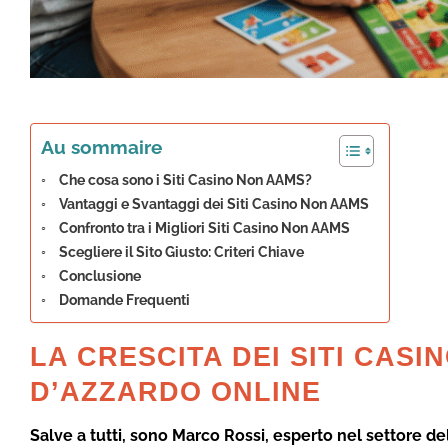
Au sommaire
Che cosa sono i Siti Casino Non AAMS?
Vantaggi e Svantaggi dei Siti Casino Non AAMS
Confronto tra i Migliori Siti Casino Non AAMS
Scegliere il Sito Giusto: Criteri Chiave
Conclusione
Domande Frequenti
LA CRESCITA DEI SITI CAS
D’AZZARDO ONLINE
Salve a tutti, sono Marco Rossi, esperto nel settore d