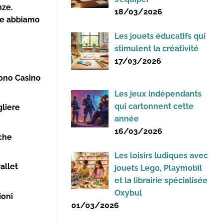
nze.
18/03/2026
che abbiamo
Les jouets éducatifs qui
stimulent la créativité
17/03/2026
dono Casino
Les jeux indépendants
qui cartonnent cette
gliere
année
16/03/2026
 che
Les loisirs ludiques avec
allet
jouets Lego, Playmobil
et la librairie spécialisée
Oxybul
ioni
01/03/2026