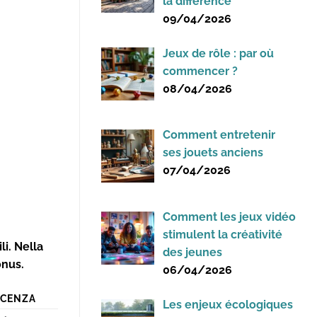
la différence
09/04/2026
Jeux de rôle : par où
commencer ?
08/04/2026
Comment entretenir
ses jouets anciens
07/04/2026
Comment les jeux vidéo
stimulent la créativité
li. Nella
des jeunes
onus.
06/04/2026
ICENZA
Les enjeux écologiques