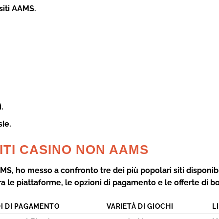
siti AAMS.
.
sie.
ITI CASINO NON AAMS
AMS, ho messo a confronto tre dei più popolari siti disponibi
ra le piattaforme, le opzioni di pagamento e le offerte di b
I DI PAGAMENTO
VARIETÀ DI GIOCHI
L