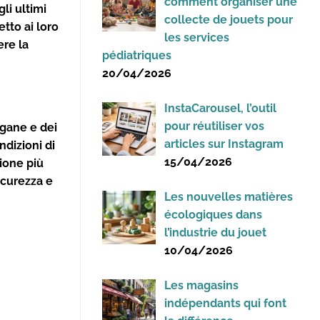
comment organiser une
li ultimi
collecte de jouets pour
tto ai loro
les services
ere la
pédiatriques
20/04/2026
InstaCarousel, l’outil
pour réutiliser vos
ogane e dei
articles sur Instagram
ndizioni di
15/04/2026
zione più
icurezza e
Les nouvelles matières
écologiques dans
l’industrie du jouet
10/04/2026
Les magasins
indépendants qui font