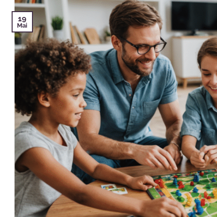
19
Mai