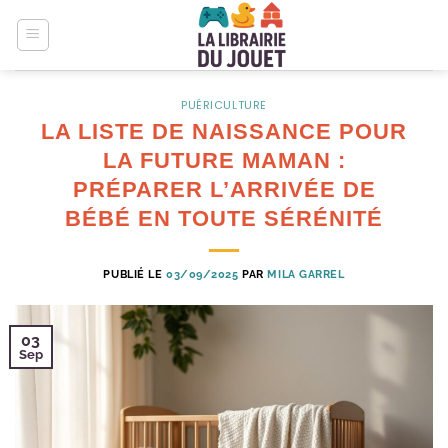
Passer
au
contenu
PUÉRICULTURE
LA LISTE DE NAISSANCE POUR
LA FUTURE MAMAN :
PRÉPARER L’ARRIVÉE DE
BÉBÉ EN TOUTE SÉRÉNITÉ
PUBLIÉ LE
03/09/2025
PAR
MILA GARREL
03
Sep