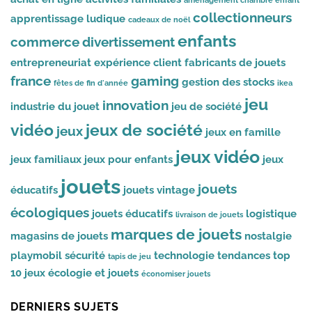
collectionneurs
apprentissage ludique
cadeaux de noël
enfants
commerce
divertissement
entrepreneuriat
expérience client
fabricants de jouets
france
gaming
gestion des stocks
fêtes de fin d'année
ikea
jeu
innovation
industrie du jouet
jeu de société
vidéo
jeux de société
jeux
jeux en famille
jeux vidéo
jeux familiaux
jeux pour enfants
jeux
jouets
jouets
éducatifs
jouets vintage
écologiques
jouets éducatifs
logistique
livraison de jouets
marques de jouets
magasins de jouets
nostalgie
playmobil
sécurité
technologie
tendances
top
tapis de jeu
10 jeux
écologie et jouets
économiser jouets
DERNIERS SUJETS