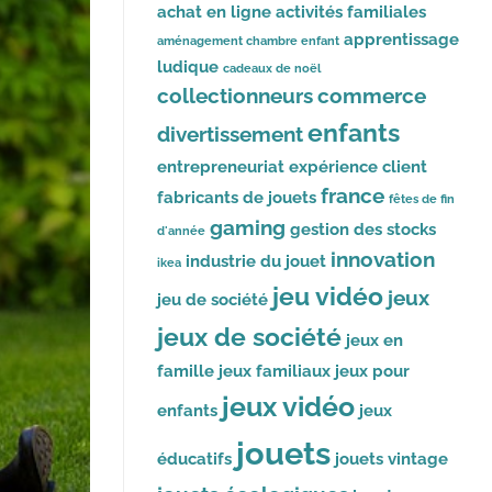
achat en ligne
activités familiales
apprentissage
aménagement chambre enfant
ludique
cadeaux de noël
collectionneurs
commerce
enfants
divertissement
entrepreneuriat
expérience client
france
fabricants de jouets
fêtes de fin
gaming
gestion des stocks
d'année
innovation
industrie du jouet
ikea
jeu vidéo
jeux
jeu de société
jeux de société
jeux en
famille
jeux familiaux
jeux pour
jeux vidéo
enfants
jeux
jouets
éducatifs
jouets vintage