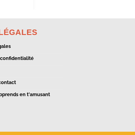
 LÉGALES
gales
 confidentialité
contact
Apprends en t'amusant