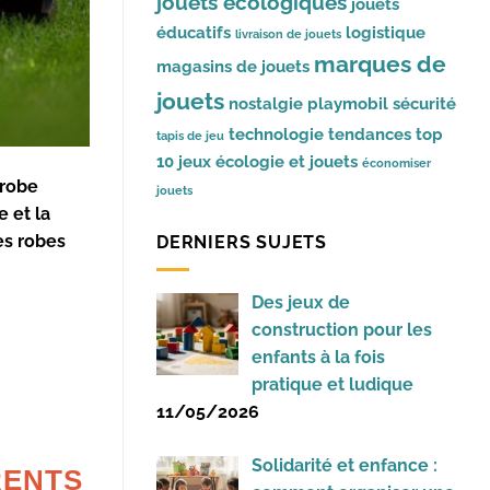
jouets écologiques
jouets
éducatifs
logistique
livraison de jouets
marques de
magasins de jouets
jouets
nostalgie
playmobil
sécurité
technologie
tendances
top
tapis de jeu
10 jeux
écologie et jouets
économiser
 robe
jouets
e et la
tes
robes
DERNIERS SUJETS
Des jeux de
construction pour les
enfants à la fois
pratique et ludique
11/05/2026
Solidarité et enfance :
RENTS