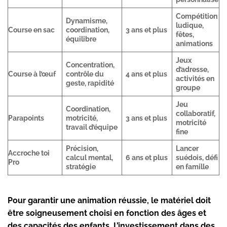
Compétition
Dynamisme,
ludique,
Course en sac
coordination,
3 ans et plus
fêtes,
équilibre
animations
Jeux
Concentration,
d’adresse,
Course à l’œuf
contrôle du
4 ans et plus
activités en
geste, rapidité
groupe
Jeu
Coordination,
collaboratif,
Parapoints
motricité,
3 ans et plus
motricité
travail d’équipe
fine
Précision,
Lancer
Accroche toi
calcul mental,
6 ans et plus
suédois, défi
Pro
stratégie
en famille
Pour garantir une animation réussie, le matériel doit
être soigneusement choisi en fonction des âges et
des capacités des enfants. L’investissement dans des