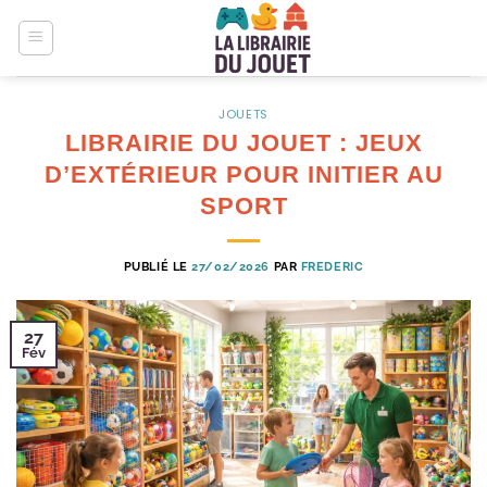
Passer
au
contenu
JOUETS
LIBRAIRIE DU JOUET : JEUX
D’EXTÉRIEUR POUR INITIER AU
SPORT
PUBLIÉ LE
27/02/2026
PAR
FREDERIC
27
Fév