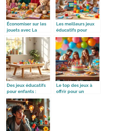
Économiser sur les
Les meilleurs jeux
jouets avec La
éducatifs pour
Librairie du Jouet et
enfants
achats malins pour
Noël et
anniversaires
Des jeux éducatifs
Le top des jeux à
pour enfants :
offrir pour un
apprendre en
anniversaire
s’amusant