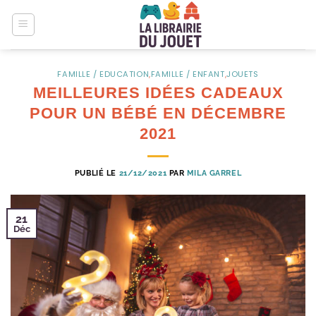
Passer
au
contenu
FAMILLE / EDUCATION
,
FAMILLE / ENFANT
,
JOUETS
MEILLEURES IDÉES CADEAUX
POUR UN BÉBÉ EN DÉCEMBRE
2021
PUBLIÉ LE
21/12/2021
PAR
MILA GARREL
21
Déc