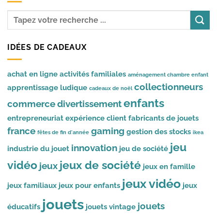
IDÉES DE CADEAUX
achat en ligne
activités familiales
aménagement chambre enfant
collectionneurs
apprentissage ludique
cadeaux de noël
enfants
commerce
divertissement
entrepreneuriat
expérience client
fabricants de jouets
france
gaming
gestion des stocks
fêtes de fin d'année
ikea
jeu
innovation
industrie du jouet
jeu de société
vidéo
jeux de société
jeux
jeux en famille
jeux vidéo
jeux familiaux
jeux pour enfants
jeux
jouets
jouets
éducatifs
jouets vintage