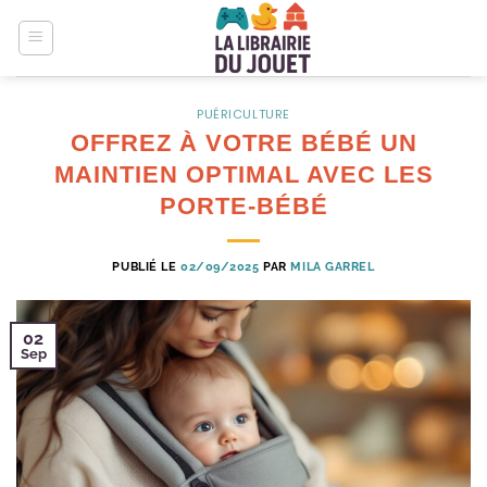
Passer
au
contenu
PUÉRICULTURE
OFFREZ À VOTRE BÉBÉ UN
MAINTIEN OPTIMAL AVEC LES
PORTE-BÉBÉ
PUBLIÉ LE
02/09/2025
PAR
MILA GARREL
02
Sep