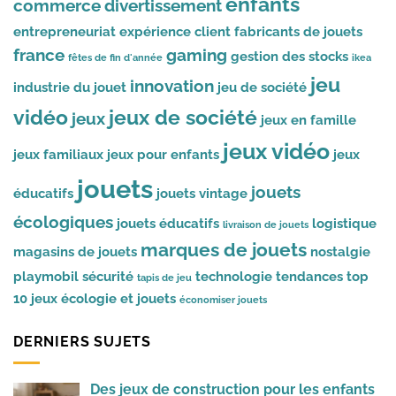
enfants
commerce
divertissement
entrepreneuriat
expérience client
fabricants de jouets
france
gaming
gestion des stocks
fêtes de fin d'année
ikea
jeu
innovation
industrie du jouet
jeu de société
vidéo
jeux de société
jeux
jeux en famille
jeux vidéo
jeux familiaux
jeux pour enfants
jeux
jouets
jouets
éducatifs
jouets vintage
écologiques
jouets éducatifs
logistique
livraison de jouets
marques de jouets
magasins de jouets
nostalgie
playmobil
sécurité
technologie
tendances
top
tapis de jeu
10 jeux
écologie et jouets
économiser jouets
DERNIERS SUJETS
Des jeux de construction pour les enfants