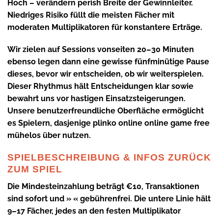
Hoch – verändern perish Breite der Gewinnleiter.
Niedriges Risiko füllt die meisten Fächer mit
moderaten Multiplikatoren für konstantere Erträge.
Wir zielen auf Sessions vonseiten 20–30 Minuten
ebenso legen dann eine gewisse fünfminütige Pause
dieses, bevor wir entscheiden, ob wir weiterspielen.
Dieser Rhythmus hält Entscheidungen klar sowie
bewahrt uns vor hastigen Einsatzsteigerungen.
Unsere benutzerfreundliche Oberfläche ermöglicht
es Spielern, dasjenige plinko online online game free
mühelos über nutzen.
SPIELBESCHREIBUNG & INFOS ZURÜCK
ZUM SPIEL
Die Mindesteinzahlung beträgt €10, Transaktionen
sind sofort und » « gebührenfrei. Die untere Linie hält
9–17 Fächer, jedes an den festen Multiplikator