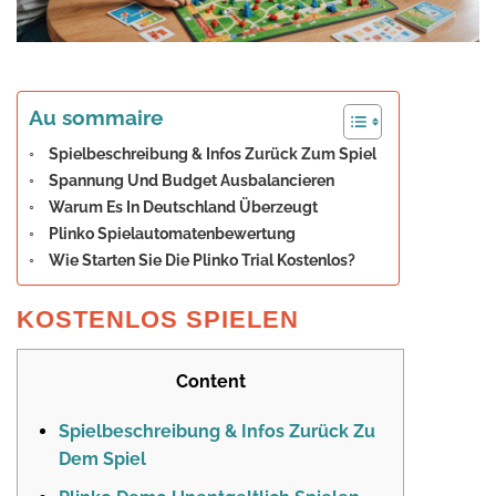
Au sommaire
Spielbeschreibung & Infos Zurück Zum Spiel
Spannung Und Budget Ausbalancieren
Warum Es In Deutschland Überzeugt
Plinko Spielautomatenbewertung
Wie Starten Sie Die Plinko Trial Kostenlos?
KOSTENLOS SPIELEN
Content
Spielbeschreibung & Infos Zurück Zu
Dem Spiel