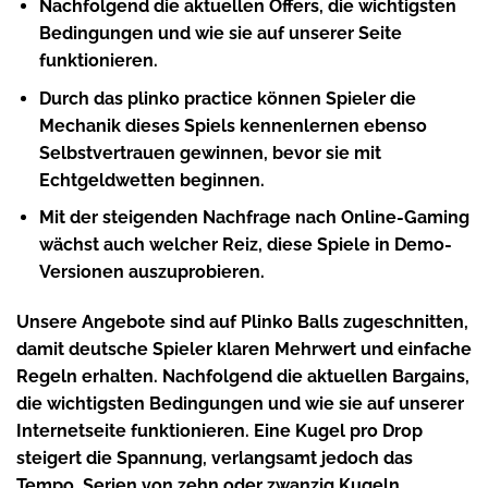
Nachfolgend die aktuellen Offers, die wichtigsten
Bedingungen und wie sie auf unserer Seite
funktionieren.
Durch das plinko practice können Spieler die
Mechanik dieses Spiels kennenlernen ebenso
Selbstvertrauen gewinnen, bevor sie mit
Echtgeldwetten beginnen.
Mit der steigenden Nachfrage nach Online-Gaming
wächst auch welcher Reiz, diese Spiele in Demo-
Versionen auszuprobieren.
Unsere Angebote sind auf Plinko Balls zugeschnitten,
damit deutsche Spieler klaren Mehrwert und einfache
Regeln erhalten. Nachfolgend die aktuellen Bargains,
die wichtigsten Bedingungen und wie sie auf unserer
Internetseite funktionieren. Eine Kugel pro Drop
steigert die Spannung, verlangsamt jedoch das
Tempo. Serien von zehn oder zwanzig Kugeln