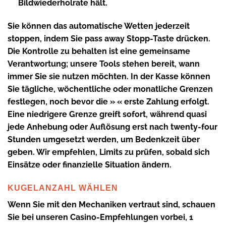
Bildwiederholrate hält.
Sie können das automatische Wetten jederzeit
stoppen, indem Sie pass away Stopp-Taste drücken.
Die Kontrolle zu behalten ist eine gemeinsame
Verantwortung; unsere Tools stehen bereit, wann
immer Sie sie nutzen möchten. In der Kasse können
Sie tägliche, wöchentliche oder monatliche Grenzen
festlegen, noch bevor die » « erste Zahlung erfolgt.
Eine niedrigere Grenze greift sofort, während quasi
jede Anhebung oder Auflösung erst nach twenty-four
Stunden umgesetzt werden, um Bedenkzeit über
geben. Wir empfehlen, Limits zu prüfen, sobald sich
Einsätze oder finanzielle Situation ändern.
KUGELANZAHL WÄHLEN
Wenn Sie mit den Mechaniken vertraut sind, schauen
Sie bei unseren Casino-Empfehlungen vorbei, 1