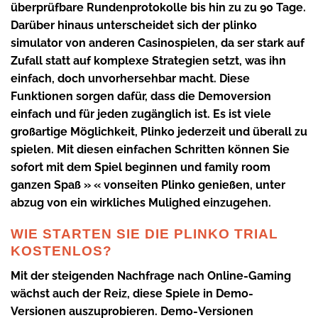
überprüfbare Rundenprotokolle bis hin zu zu 90 Tage.
Darüber hinaus unterscheidet sich der plinko
simulator von anderen Casinospielen, da ser stark auf
Zufall statt auf komplexe Strategien setzt, was ihn
einfach, doch unvorhersehbar macht. Diese
Funktionen sorgen dafür, dass die Demoversion
einfach und für jeden zugänglich ist. Es ist viele
großartige Möglichkeit, Plinko jederzeit und überall zu
spielen. Mit diesen einfachen Schritten können Sie
sofort mit dem Spiel beginnen und family room
ganzen Spaß » « vonseiten Plinko genießen, unter
abzug von ein wirkliches Mulighed einzugehen.
WIE STARTEN SIE DIE PLINKO TRIAL
KOSTENLOS?
Mit der steigenden Nachfrage nach Online-Gaming
wächst auch der Reiz, diese Spiele in Demo-
Versionen auszuprobieren. Demo-Versionen