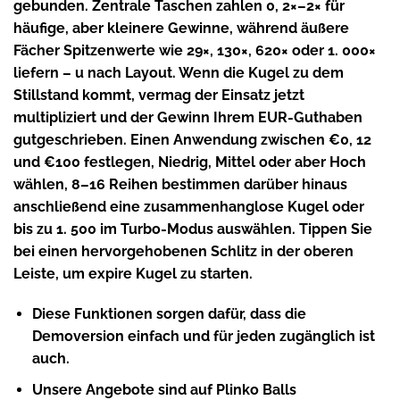
gebunden. Zentrale Taschen zahlen 0, 2×–2× für
häufige, aber kleinere Gewinne, während äußere
Fächer Spitzenwerte wie 29×, 130×, 620× oder 1. 000×
liefern – u nach Layout. Wenn die Kugel zu dem
Stillstand kommt, vermag der Einsatz jetzt
multipliziert und der Gewinn Ihrem EUR-Guthaben
gutgeschrieben. Einen Anwendung zwischen €0, 12
und €100 festlegen, Niedrig, Mittel oder aber Hoch
wählen, 8–16 Reihen bestimmen darüber hinaus
anschließend eine zusammenhanglose Kugel oder
bis zu 1. 500 im Turbo-Modus auswählen. Tippen Sie
bei einen hervorgehobenen Schlitz in der oberen
Leiste, um expire Kugel zu starten.
Diese Funktionen sorgen dafür, dass die
Demoversion einfach und für jeden zugänglich ist
auch.
Unsere Angebote sind auf Plinko Balls