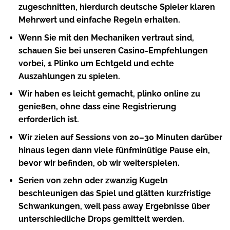
zugeschnitten, hierdurch deutsche Spieler klaren
Mehrwert und einfache Regeln erhalten.
Wenn Sie mit den Mechaniken vertraut sind,
schauen Sie bei unseren Casino-Empfehlungen
vorbei, 1 Plinko um Echtgeld und echte
Auszahlungen zu spielen.
Wir haben es leicht gemacht, plinko online zu
genießen, ohne dass eine Registrierung
erforderlich ist.
Wir zielen auf Sessions von 20–30 Minuten darüber
hinaus legen dann viele fünfminütige Pause ein,
bevor wir befinden, ob wir weiterspielen.
Serien von zehn oder zwanzig Kugeln
beschleunigen das Spiel und glätten kurzfristige
Schwankungen, weil pass away Ergebnisse über
unterschiedliche Drops gemittelt werden.