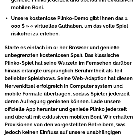
mobilen Boni.
Unsere kostenlose Plinko-Demo gibt Ihnen das 1.
000 $ » « virtuelles Guthaben, um das volle Spiel
risikofrei zu erleben.
Starte es einfach im or her Browser und genieße
unbegrenzten kostenlosen Spaß. Das klassische
Plinko-Spiel hat seine Wurzeln im Fernsehen darüber
hinaus erlangte ursprünglich Berühmtheit als Teil
beliebter Spielshows. Seine Web-Adaption hat diesen
Nervenkitzel erfolgreich in Computer system und
mobile Formate übertragen, sodass Spieler jederzeit
deren Aufregung genießen können. Lade unsere
offizielle App herunter und genieße Plinko jederzeit
und überall mit exklusiven mobilen Boni. Wir erhalten
Provisionen von den vorgestellten Betreibern, was
jedoch keinen Einfluss auf unsere unabhängigen