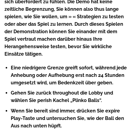
sich überfordert zu fühlen. Die Demo hat keine
zeitliche Begrenzung, Sie können also thus lange
spielen, wie Sie wollen, um » « Strategien zu testen
oder aber das Spiel zu lernen. Durch dieses Spielen
der Demonstration können Sie einander mit dem
Spiel vertraut machen darüber hinaus Ihre
Herangehensweise testen, bevor Sie wirkliche
Einsätze tätigen.
Eine niedrigere Grenze greift sofort, während jede
Anhebung oder Aufhebung erst nach 24 Stunden
umgesetzt wird, um Bedenkzeit über geben.
Gehen Sie zurück throughout die Lobby und
wählen Sie perish Kachel „Plinko Balls“.
Wenn Sie bereit sind immer, drücken Sie expire
Play-Taste und untersuchen Sie, wie der Ball den
Aus nach unten hüpft.